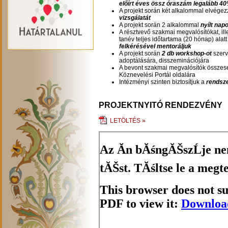
előírt éves össz óraszám legalább 40
A projekt során két alkalommal elvég
vizsgálatát
A projekt során 2 alkalommal
nyílt napo
A résztvevő szakmai megvalósítókat, ille
tanév teljes időtartama (20 hónap) ala
felkérésével mentoráljuk
A projekt során
2 db workshop-ot
szerv
adoptálására, disszeminációjára
A bevont szakmai megvalósítók össze
Köznevelési Portál oldalára
Intézményi szinten biztosítjuk a
rendsze
PROJEKTNYITÓ RENDEZVÉNY
LETÖLTÉS »