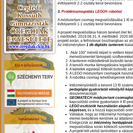
évfolyamról 2-2 osztály kerül bevonásra.
3.
Problémamegoldás LEGO® robottal
A módszertani csomag megvalósításába 1 fő info
évfolyamról 1-1 osztály kerül bevonásra.
A projekt megvalósítása három tanévet ölel fel
I. mérföldkő: 2019.08.31, II. mérföldkő: 2020.06
projekt során, a felhívással összhangban az a
Az intézményben
1 db digitális tanterem
kiala
Akár 100” méretű képet is vetíteni képe
menedzsmentet támogató szoftverekkel
A tanterem működtetését biztosító tanári
A tanulói munka támogatására legalább 1
EU-s pályázatok
A tabletek egyidejű töltését biztosító zár
A LEGO módszertani csomagok használa
A robotika csomag lehetőségeinek kih
Intézményünkből a bevont 13 fő szakma
pedagógiai gyakorlatát elmélyítő kép
disszeminációját.
GEOMATECH módszertani csomaghasz
kapcsolódó online gyakorlaton 4 fő ped
LEGO eszközök használatán alapuló 
képzésen,
és a hozzá kapcsolódó onlin
Vállaljuk, hogy az intézményi honlapunk
elemei beépítésre kerülnek az általáno
Határtalanul
Elvégezzük az
intézmény honlapjának
megvalósítása során kötelező szemlélet
A projekt két utolsó tanévében a válasz