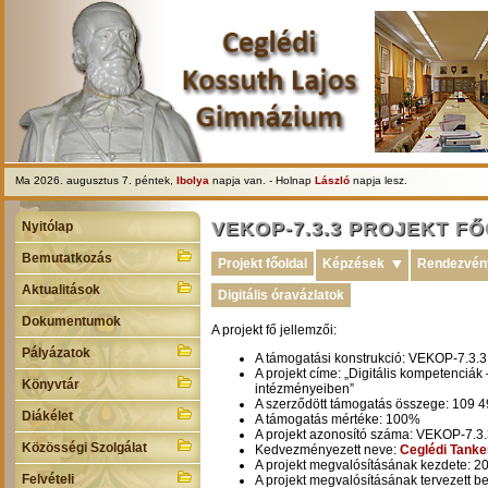
Ma 2026. augusztus 7. péntek,
Ibolya
napja van. - Holnap
László
napja lesz.
VEKOP-7.3.3 PROJEKT F
Nyitólap
Bemutatkozás
Projekt főoldal
Képzések
⯆
Rendezvén
Aktualitások
Digitális óravázlatok
Dokumentumok
A projekt fő jellemzői:
Pályázatok
A támogatási konstrukció: VEKOP-7.3.3
A projekt címe: „Digitális kompetenciák 
Könyvtár
intézményeiben”
A szerződött támogatás összege: 109 4
Diákélet
A támogatás mértéke: 100%
A projekt azonosító száma: VEKOP-7.3
Közösségi Szolgálat
Kedvezményezett neve:
Ceglédi Tanke
A projekt megvalósításának kezdete: 2
Felvételi
A projekt megvalósításának tervezett b