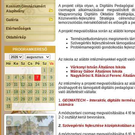
A projekt célja olyan, a Digitális Pedagógia
Kossuth Gimnáziumért
csomagok alkalmazásával megvalósított dig
Alapítvány
Magyarország Digitális Oktatási Stratégiáj
Köznevelés-fejlesztési Stratégia célrend
Galéria
lemorzsolódás mérséklődését és elősegíti a pe
Elérhetőségek
A projekt megvalósítása során az alábbi kompete
Oldaltérkép
Természettudományos megismerés tá
Szövegértés fejlesztésének támogatás
Problémamegoldó gondolkodás fejlesz
PROGRAMKERESŐ
Az iskola az alábbi intézményekkel együtt valós
Hé
Ke
Sz
Cs
Pé
Sz
Va
Várkonyi István Általános Iskola
1
2
Mátray Gábor Általános Iskola
Nagykőrösi II. Rákóczi Ferenc Általán
3
4
5
6
7
8
9
Az intézmény a projekt megvalósítására az aláb
10
11
12
13
14
15
16
jóváhagyott és támogatott digitális pedagógia
17
18
19
20
21
22
23
való átültetését vállalta:
24
25
26
27
28
29
30
1.
GEOMATECH – Interaktív, digitális termés
számára
31
A módszertani csomag megvalósításába 4 fő te
2-2 osztályt kerül bevonásra.
2.
Szövegértés fejlesztése középiskolában 
A módszertani csomag megvalósításába 6 fő, hum