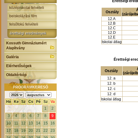
Érettségi ere
középiskolai felvételi
Á
Osztály
(zárójelb
beiskolázási film
12.A
12.B
felsőfokú felvételi
12.C
12.D
érettségi eredmények
12.E
Iskolai átlag
Kossuth Gimnáziumért
Alapítvány
Galéria
Érettségi er
Elérhetőségek
Osztály
(zárójel
Oldaltérkép
12. a
12. b
PROGRAMKERESŐ
12. c
12. d
Iskolai átlag
Hé
Ke
Sz
Cs
Pé
Sz
Va
1
2
3
4
5
6
7
8
9
10
11
12
13
14
15
16
17
18
19
20
21
22
23