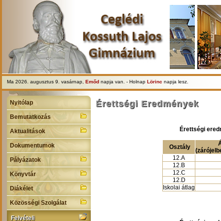
Ma 2026. augusztus 9. vasárnap,
Emőd
napja van. - Holnap
Lörinc
napja lesz.
Érettségi Eredmények
Nyitólap
Bemutatkozás
Érettségi ere
Aktualitások
Á
Dokumentumok
Osztály
(zárójelb
12.A
Pályázatok
12.B
12.C
Könyvtár
12.D
Iskolai átlag
Diákélet
Közösségi Szolgálat
Felvételi