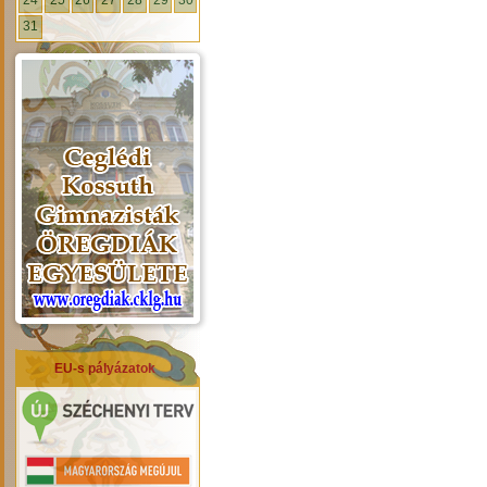
24
25
26
27
28
29
30
31
EU-s pályázatok