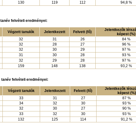
130
119
112
94,8 %
tanév felvételi eredményei:
Jelentkezők léts
Végzett tanulók
Jelentkezett
Felvett (fő)
képest (%)
32
31
26
84 %
32
28
27
96 %
32
30
29
97 %
31
30
28
93 %
32
29
28
97 %
159
148
138
93,2 %
 tanév felvételi eredményei:
Jelentkezők léts
Végzett tanulók
Jelentkezett
Felvett (fő)
képest (%)
33
31
27
87 %
34
32
30
93 %
32
30
27
90 %
33
32
30
93 %
132
125
114
91,2 %