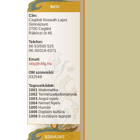
INFO
Cím:
Ceglédi Kossuth Lajos
Gimnázium
2700 Cegléd
Rákóczi út 46.
Telefon:
06-53/500 525
06-30/318-6371
Email:
cklg@cklg.hu
OM azonosító:
032549
Tagozatkódok:
1001
Matematika
1002
Természettudományok
1003
Angol nyelv
1004
Német Nyelv
1005
Humán
1006
Digitális kultúra
1008
8 osztályos tagozat
SZAVAZÁS