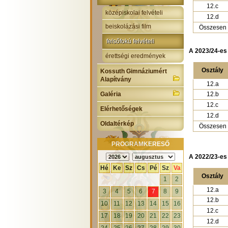
12.c
középiskolai felvételi
12.d
beiskolázási film
Összesen
felsőfokú felvételi
A 2023/24-es 
érettségi eredmények
Osztály
Kossuth Gimnáziumért
Alapítvány
12.a
Galéria
12.b
12.c
Elérhetőségek
12.d
Oldaltérkép
Összesen
PROGRAMKERESŐ
A 2022/23-es 
Hé
Ke
Sz
Cs
Pé
Sz
Va
Osztály
1
2
12.a
3
4
5
6
7
8
9
12.b
10
11
12
13
14
15
16
12.c
17
18
19
20
21
22
23
12.d