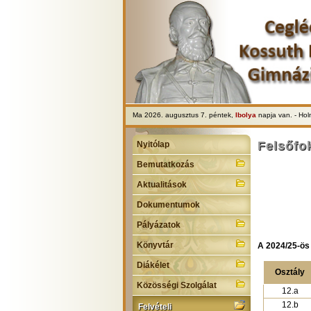
Ma 2026. augusztus 7. péntek,
Ibolya
napja van. - Ho
Felsőfok
Nyitólap
Bemutatkozás
Aktualitások
Dokumentumok
Pályázatok
Könyvtár
A 2024/25-ös 
Diákélet
Osztály
Közösségi Szolgálat
12.a
12.b
Felvételi