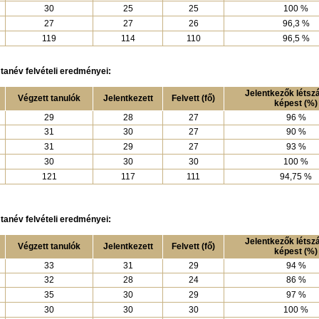
30
25
25
100 %
27
27
26
96,3 %
119
114
110
96,5 %
tanév felvételi eredményei:
Jelentkezők léts
Végzett tanulók
Jelentkezett
Felvett (fő)
képest (%)
29
28
27
96 %
31
30
27
90 %
31
29
27
93 %
30
30
30
100 %
121
117
111
94,75 %
tanév felvételi eredményei:
Jelentkezők léts
Végzett tanulók
Jelentkezett
Felvett (fő)
képest (%)
33
31
29
94 %
32
28
24
86 %
35
30
29
97 %
30
30
30
100 %