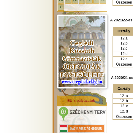
24
25
26
27
28
29
30
Összesen
31
A 2021/22-es 
Osztály
12.a
12.b
12.c
12.d
12.e
Összesen
A 2020/21-es
Osztály
12. a
EU-s pályázatok
12. b
12. c
12. d
Összesen