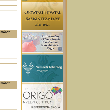
zámához
zámához