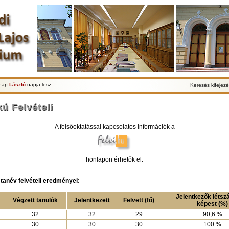
lnap
László
napja lesz.
Keresés kifejezé
ú Felvételi
A felsőoktatással kapcsolatos információk a
honlapon érhetők el.
tanév felvételi eredményei:
Jelentkezők léts
Végzett tanulók
Jelentkezett
Felvett (fő)
képest (%)
32
32
29
90,6 %
30
30
30
100 %