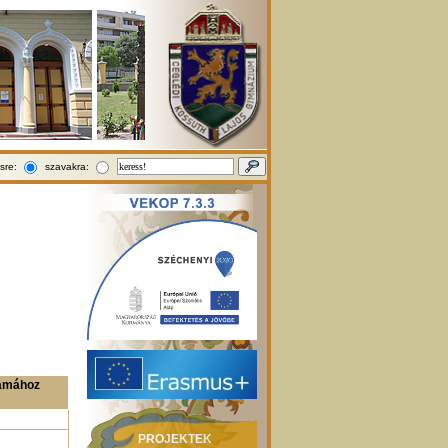
sre:
szavakra:
zámához
PROJEKTEK