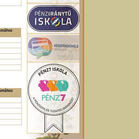
zámához
zámához