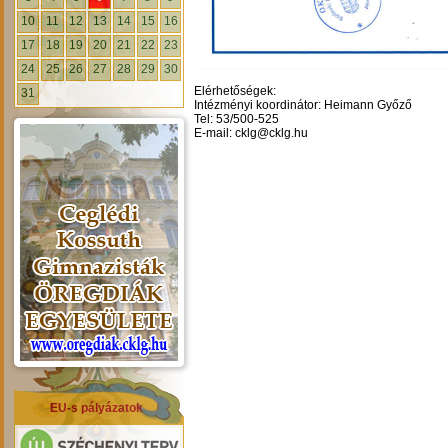
10
11
12
13
14
15
16
17
18
19
20
21
22
23
24
25
26
27
28
29
30
Elérhetőségek:
31
Intézményi koordinátor: Heimann Győző
Tel: 53/500-525
E-mail: cklg@cklg.hu
EU-s pályázatok