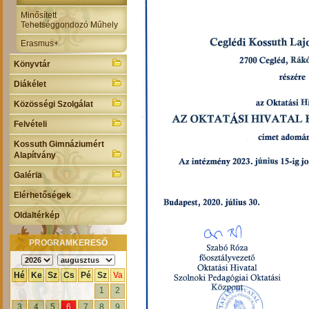
Minősített
Tehetséggondozó Műhely
Erasmus+
Könyvtár
Diákélet
Közösségi Szolgálat
Felvételi
Kossuth Gimnáziumért
Alapítvány
Galéria
Elérhetőségek
Oldaltérkép
PROGRAMKERESŐ
Hé
Ke
Sz
Cs
Pé
Sz
Va
1
2
3
4
5
6
7
8
9