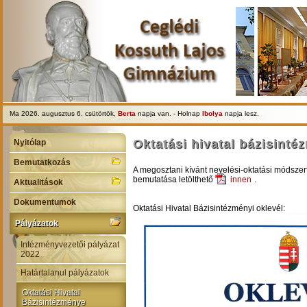
Ma 2026. augusztus 6. csütörtök,
Berta
napja van. - Holnap
Ibolya
napja lesz.
Oktatási hivatal bázisint
Nyitólap
Bemutatkozás
A megosztani kívánt nevelési-oktatási módszert
bemutatása letölthető
innen
.
Aktualitások
Dokumentumok
Oktatási Hivatal Bázisintézményi oklevél:
Pályázatok
Intézményvezetői pályázat
2022
Határtalanul pályázatok
Oktatási Hivatal
Bázisintézménye