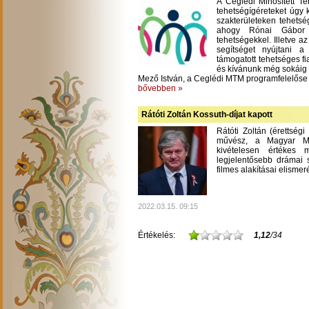
A Ceglédi Minősített T
tehetségígéreteket úgy 
szakterületeken tehetsé
ahogy Rónai Gábor m
tehetségekkel. Illetve a
segítséget nyújtani 
támogatott tehetséges fi
és kívánunk még sokáig
Mező István, a Ceglédi MTM programfelelőse
bővebben »
Rátóti Zoltán Kossuth-díjat kapott
Rátóti Zoltán (érettség
művész, a Magyar Mű
kivételesen értékes
legjelentősebb drámai s
filmes alakításai elisme
2022.03.15. 09:15
Értékelés:
1,12
/34