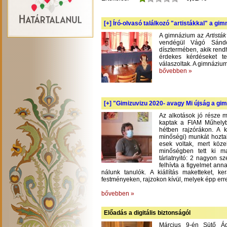
[+]
Író-olvasó találkozó "artistákkal" a gi
A gimnázium az
Artistá
vendégül Vágó Sándo
dísztermében, akik rend
érdekes kérdéseket te
válaszoltak. A gimnázium
bővebben »
[+]
"Gimizuvizu 2020- avagy Mi újság a gimi
Az alkotások jó része m
kaptak a FIAM Műhelyb
hétben rajzórákon. A 
minőségi) munkát hoztak
esek voltak, mert köze
minőségben tett ki m
tárlatnyitó: 2 nagyon s
felhívta a figyelmet an
nálunk tanulók. A kiállítás maketteket, 
festményeken, rajzokon kívül, melyek épp err
bővebben »
Előadás a digitális biztonságól
Március 9-én Sütő Á