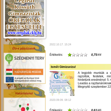
2022.10.17. 15:24
EU-s pályázatok
Értékelés:
0,75
/44
Ismét Gimizuvizu!
A legjobb munkák a dís
rajzoltok, festetek, m
hirdetünk eredményt: 5.-6
Leadás a rajztanároknak
Megnyitó szeptember 22-
Határtalanul
2020.09.09. 08:12
Értékelés:
0,61
/46