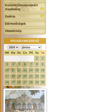
Kossuth Gimnáziumért
Alapítvány
Galéria
Elérhetőségek
Oldaltérkép
PROGRAMKERESŐ
Hé
Ke
Sz
Cs
Pé
Sz
Va
1
2
3
4
5
6
7
8
9
10
11
12
13
14
15
16
17
18
19
20
21
22
23
24
25
26
27
28
29
30