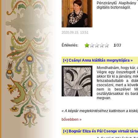
Pénziránytű Alapítvány 
digitális biztonságól.
2020.09.15. 13:51
Értékelés:
1
/33
[+]
Csányi Anna kiállítás megnyitójára »
Mondhatnám, hogy kár, am
Végre egy összefogott k
akkor tör ki a járvány, m
felszabadultabb a diá
csocsózni, mert a követ
nem is beszélve! Mil
osztálytársakkal és bará
megvan.
« A képtár megtekintéséhez kattintson a kiské
bővebben »
[+]
Bognár Eliza és Pál Csenge virtuál tárla