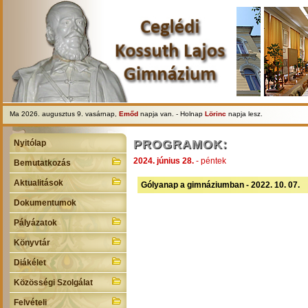
Ma 2026. augusztus 9. vasárnap,
Emőd
napja van. - Holnap
Lörinc
napja lesz.
PROGRAMOK:
Nyitólap
2024. június 28.
- péntek
Bemutatkozás
Aktualitások
Gólyanap a gimnáziumban - 2022. 10. 07.
Dokumentumok
Pályázatok
Könyvtár
Diákélet
Közösségi Szolgálat
Felvételi