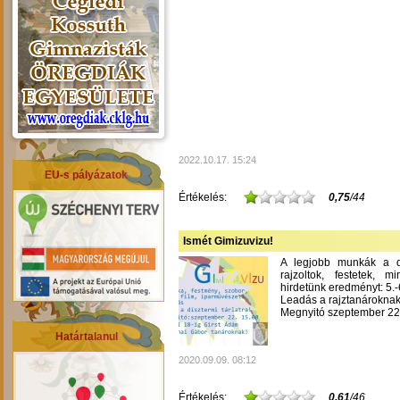
2022.10.17. 15:24
EU-s pályázatok
Értékelés:
0,75
/44
Ismét Gimizuvizu!
A legjobb munkák a dís
rajzoltok, festetek, m
hirdetünk eredményt: 5.-6
Leadás a rajztanároknak
Megnyitó szeptember 22-
Határtalanul
2020.09.09. 08:12
Értékelés:
0,61
/46