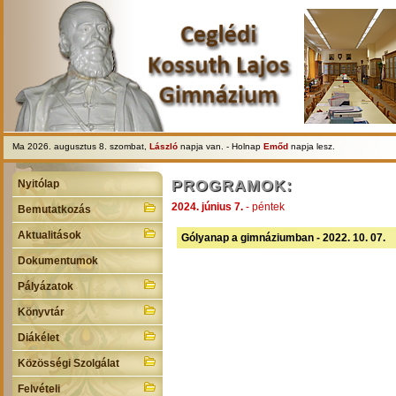
Ma 2026. augusztus 8. szombat,
László
napja van. - Holnap
Emőd
napja lesz.
PROGRAMOK:
Nyitólap
2024. június 7.
- péntek
Bemutatkozás
Aktualitások
Gólyanap a gimnáziumban - 2022. 10. 07.
Dokumentumok
Pályázatok
Könyvtár
Diákélet
Közösségi Szolgálat
Felvételi