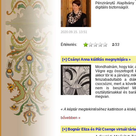
Pénziránytű Alapítvány 
digitális biztonságól.
2020.09.15. 13:51
Értékelés:
1
/33
[+]
Csányi Anna kiállítás megnyitójára »
Mondhatnám, hogy kár, am
Végre egy összefogott k
akkor tör ki a járvány, m
felszabadultabb a diá
csocsózni, mert a követ
nem is beszélve! Mil
osztálytársakkal és bará
megvan.
« A képtár megtekintéséhez kattintson a kiské
bővebben »
[+]
Bognár Eliza és Pál Csenge virtuál tárla