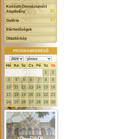
Kossuth Gimnáziumért
Alapítvány
Galéria
Elérhetőségek
Oldaltérkép
PROGRAMKERESŐ
Hé
Ke
Sz
Cs
Pé
Sz
Va
1
2
3
4
5
6
7
8
9
10
11
12
13
14
15
16
17
18
19
20
21
22
23
24
25
26
27
28
29
30