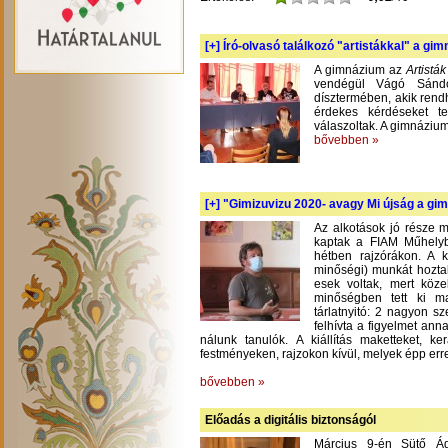
[+]
Író-olvasó találkozó "artistákkal" a gi
A gimnázium az
Artistá
vendégül Vágó Sándo
dísztermében, akik rend
érdekes kérdéseket te
válaszoltak. A gimnázium
bővebben »
[+]
"Gimizuvizu 2020- avagy Mi újság a gimi
Az alkotások jó része m
kaptak a FIAM Műhelyb
hétben rajzórákon. A 
minőségi) munkát hoztak
esek voltak, mert köze
minőségben tett ki m
tárlatnyitó: 2 nagyon s
felhívta a figyelmet an
nálunk tanulók. A kiállítás maketteket, 
festményeken, rajzokon kívül, melyek épp err
bővebben »
Előadás a digitális biztonságól
Március 9-én Sütő Á