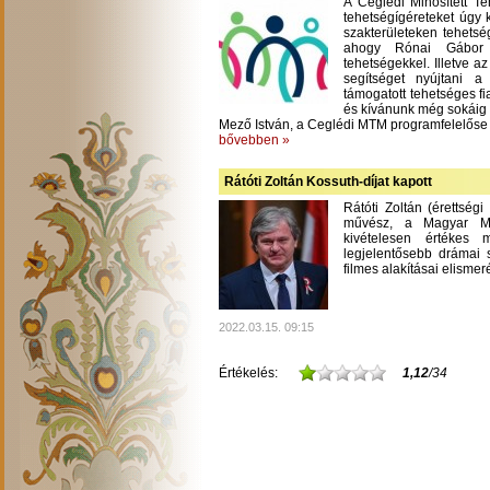
A Ceglédi Minősített T
tehetségígéreteket úgy 
szakterületeken tehetsé
ahogy Rónai Gábor m
tehetségekkel. Illetve a
segítséget nyújtani 
támogatott tehetséges fi
és kívánunk még sokáig
Mező István, a Ceglédi MTM programfelelőse
bővebben »
Rátóti Zoltán Kossuth-díjat kapott
Rátóti Zoltán (érettség
művész, a Magyar Mű
kivételesen értékes
legjelentősebb drámai s
filmes alakításai elisme
2022.03.15. 09:15
Értékelés:
1,12
/34