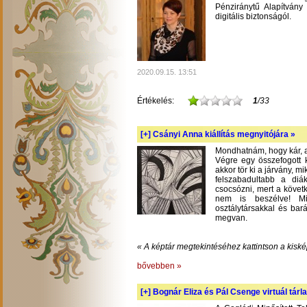
Pénziránytű Alapítvány 
digitális biztonságól.
2020.09.15. 13:51
Értékelés:
1
/33
[+]
Csányi Anna kiállítás megnyitójára »
Mondhatnám, hogy kár, am
Végre egy összefogott k
akkor tör ki a járvány, m
felszabadultabb a diá
csocsózni, mert a követ
nem is beszélve! Mil
osztálytársakkal és bará
megvan.
« A képtár megtekintéséhez kattintson a kiské
bővebben »
[+]
Bognár Eliza és Pál Csenge virtuál tárla