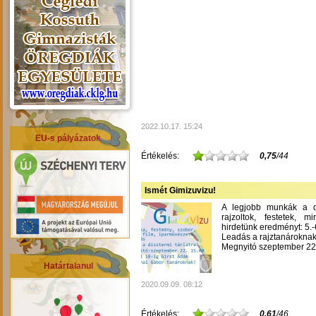
2022.10.17. 15:24
EU-s pályázatok
Értékelés:
0,75
/44
Ismét Gimizuvizu!
A legjobb munkák a dís
rajzoltok, festetek, m
hirdetünk eredményt: 5.-6
Leadás a rajztanároknak
Megnyitó szeptember 22-
Határtalanul
2020.09.09. 08:12
Értékelés:
0,61
/46