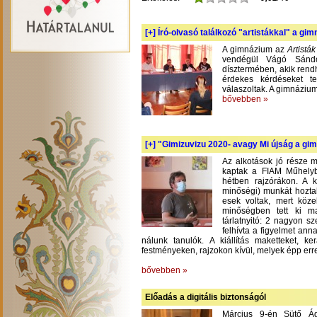
[+]
Író-olvasó találkozó "artistákkal" a gi
A gimnázium az
Artistá
vendégül Vágó Sándo
dísztermében, akik rend
érdekes kérdéseket te
válaszoltak. A gimnázium
bővebben »
[+]
"Gimizuvizu 2020- avagy Mi újság a gimi
Az alkotások jó része m
kaptak a FIAM Műhelyb
hétben rajzórákon. A 
minőségi) munkát hoztak
esek voltak, mert köze
minőségben tett ki m
tárlatnyitó: 2 nagyon s
felhívta a figyelmet an
nálunk tanulók. A kiállítás maketteket, 
festményeken, rajzokon kívül, melyek épp err
bővebben »
Előadás a digitális biztonságól
Március 9-én Sütő Á