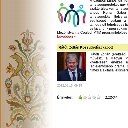
A Ceglédi Minősített T
tehetségígéreteket úgy 
szakterületeken tehetsé
ahogy Rónai Gábor m
tehetségekkel. Illetve a
segítséget nyújtani 
támogatott tehetséges fi
és kívánunk még sokáig
Mező István, a Ceglédi MTM programfelelőse
bővebben »
Rátóti Zoltán Kossuth-díjat kapott
Rátóti Zoltán (érettség
művész, a Magyar Mű
kivételesen értékes
legjelentősebb drámai s
filmes alakításai elisme
2022.03.15. 09:15
Értékelés:
1,12
/34