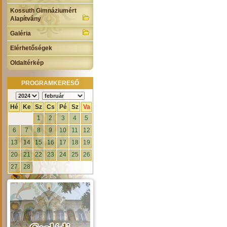
Kossuth Gimnáziumért
Alapítvány
Galéria
Elérhetőségek
Oldaltérkép
PROGRAMKERESŐ
Hé
Ke
Sz
Cs
Pé
Sz
Va
1
2
3
4
5
6
7
8
9
10
11
12
13
14
15
16
17
18
19
20
21
22
23
24
25
26
27
28