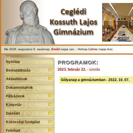
Ma 2026. augusztus 9. vasárnap,
Emőd
napja van. - Holnap
Lörinc
napja lesz.
PROGRAMOK:
Nyitólap
2023. február 22.
- szerda
Bemutatkozás
Aktualitások
Gólyanap a gimnáziumban - 2022. 10. 07.
Dokumentumok
Pályázatok
Könyvtár
Diákélet
Közösségi Szolgálat
Felvételi