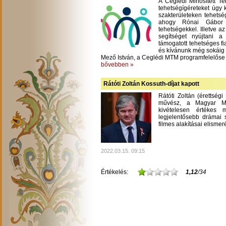
A Ceglédi Minősített T
tehetségígéreteket úgy 
szakterületeken tehetsé
ahogy Rónai Gábor m
tehetségekkel. Illetve a
segítséget nyújtani 
támogatott tehetséges fi
és kívánunk még sokáig
Mező István, a Ceglédi MTM programfelelőse
bővebben »
Rátóti Zoltán Kossuth-díjat kapott
Rátóti Zoltán (érettség
művész, a Magyar Mű
kivételesen értékes
legjelentősebb drámai s
filmes alakításai elisme
2022.03.15. 09:15
Értékelés:
1,12
/34