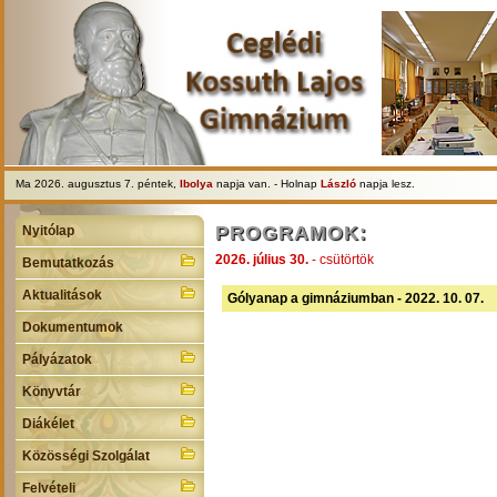
Ma 2026. augusztus 7. péntek,
Ibolya
napja van. - Holnap
László
napja lesz.
PROGRAMOK:
Nyitólap
2026. július 30.
- csütörtök
Bemutatkozás
Aktualitások
Gólyanap a gimnáziumban - 2022. 10. 07.
Dokumentumok
Pályázatok
Könyvtár
Diákélet
Közösségi Szolgálat
Felvételi