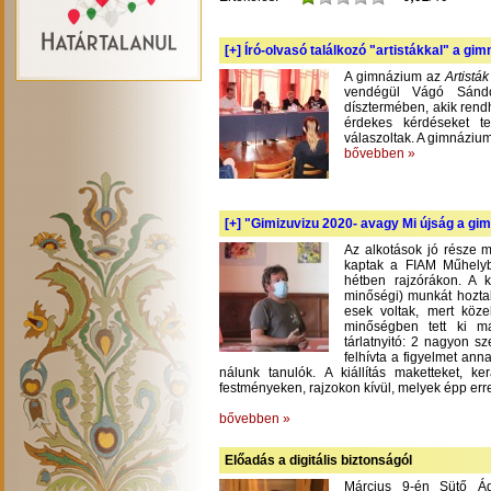
[+]
Író-olvasó találkozó "artistákkal" a gi
A gimnázium az
Artistá
vendégül Vágó Sándo
dísztermében, akik rend
érdekes kérdéseket te
válaszoltak. A gimnázium
bővebben »
[+]
"Gimizuvizu 2020- avagy Mi újság a gimi
Az alkotások jó része m
kaptak a FIAM Műhelyb
hétben rajzórákon. A 
minőségi) munkát hoztak
esek voltak, mert köze
minőségben tett ki m
tárlatnyitó: 2 nagyon s
felhívta a figyelmet an
nálunk tanulók. A kiállítás maketteket, 
festményeken, rajzokon kívül, melyek épp err
bővebben »
Előadás a digitális biztonságól
Március 9-én Sütő Á