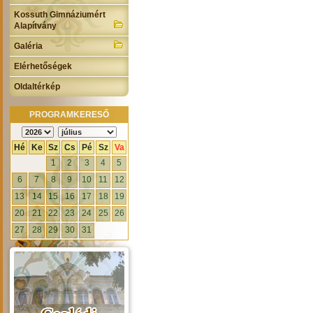
Kossuth Gimnáziumért
Alapítvány
Galéria
Elérhetőségek
Oldaltérkép
PROGRAMKERESŐ
Hé
Ke
Sz
Cs
Pé
Sz
Va
1
2
3
4
5
6
7
8
9
10
11
12
13
14
15
16
17
18
19
20
21
22
23
24
25
26
27
28
29
30
31