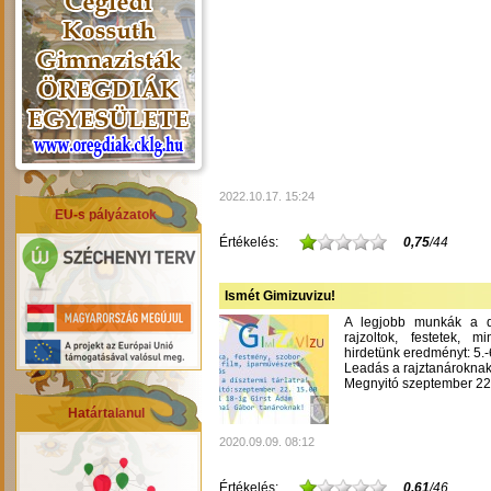
2022.10.17. 15:24
EU-s pályázatok
Értékelés:
0,75
/44
Ismét Gimizuvizu!
A legjobb munkák a dís
rajzoltok, festetek, m
hirdetünk eredményt: 5.-6
Leadás a rajztanároknak
Megnyitó szeptember 22-
Határtalanul
2020.09.09. 08:12
Értékelés:
0,61
/46