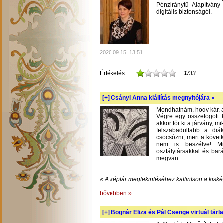
Pénziránytű Alapítvány 
digitális biztonságól.
2020.09.15. 13:51
Értékelés:
1
/33
[+]
Csányi Anna kiállítás megnyitójára »
Mondhatnám, hogy kár, am
Végre egy összefogott k
akkor tör ki a járvány, m
felszabadultabb a diá
csocsózni, mert a követ
nem is beszélve! Mil
osztálytársakkal és bará
megvan.
« A képtár megtekintéséhez kattintson a kiské
bővebben »
[+]
Bognár Eliza és Pál Csenge virtuál tárla