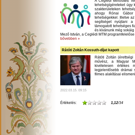
A Ceglédi Minősített T
tehetségígéreteket úgy 
szakterületeken tehetsé
ahogy Rónai Gábor m
tehetségekkel. Illetve a
segítséget nyújtani 
támogatott tehetséges fi
és kívánunk még sokáig
Mező István, a Ceglédi MTM programfelelőse
bővebben »
Rátóti Zoltán Kossuth-díjat kapott
Rátóti Zoltán (érettség
művész, a Magyar Mű
kivételesen értékes
legjelentősebb drámai s
filmes alakításai elisme
2022.03.15. 09:15
Értékelés:
1,12
/34