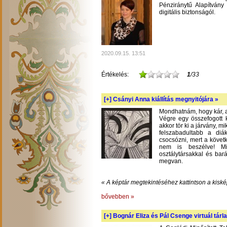
Pénziránytű Alapítvány 
digitális biztonságól.
2020.09.15. 13:51
Értékelés:
1
/33
[+]
Csányi Anna kiállítás megnyitójára »
Mondhatnám, hogy kár, am
Végre egy összefogott k
akkor tör ki a járvány, m
felszabadultabb a diá
csocsózni, mert a követ
nem is beszélve! Mil
osztálytársakkal és bará
megvan.
« A képtár megtekintéséhez kattintson a kiské
bővebben »
[+]
Bognár Eliza és Pál Csenge virtuál tárla