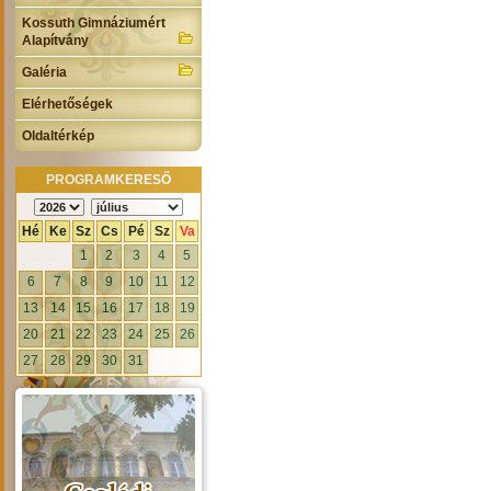
Kossuth Gimnáziumért
Alapítvány
Galéria
Elérhetőségek
Oldaltérkép
PROGRAMKERESŐ
Hé
Ke
Sz
Cs
Pé
Sz
Va
1
2
3
4
5
6
7
8
9
10
11
12
13
14
15
16
17
18
19
20
21
22
23
24
25
26
27
28
29
30
31