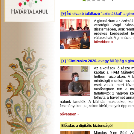
[+]
Író-olvasó találkozó "artistákkal" a gi
A gimnázium az
Artistá
vendégül Vágó Sándo
dísztermében, akik rend
érdekes kérdéseket te
válaszoltak. A gimnázium
bővebben »
[+]
"Gimizuvizu 2020- avagy Mi újság a gimi
Az alkotások jó része m
kaptak a FIAM Műhelyb
hétben rajzórákon. A 
minőségi) munkát hoztak
esek voltak, mert köze
minőségben tett ki m
tárlatnyitó: 2 nagyon s
felhívta a figyelmet an
nálunk tanulók. A kiállítás maketteket, 
festményeken, rajzokon kívül, melyek épp err
bővebben »
Előadás a digitális biztonságól
Március 9-én Sütő Á