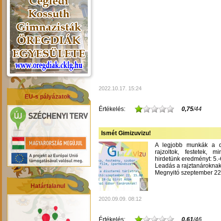
2022.10.17. 15:24
EU-s pályázatok
Értékelés:
0,75
/44
Ismét Gimizuvizu!
A legjobb munkák a dís
rajzoltok, festetek, m
hirdetünk eredményt: 5.-6
Leadás a rajztanároknak
Megnyitó szeptember 22-
Határtalanul
2020.09.09. 08:12
Értékelés:
0,61
/46