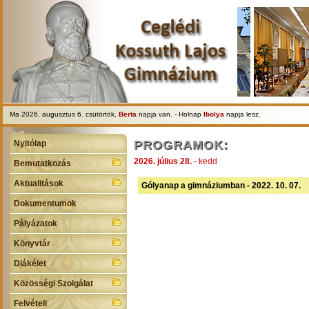
Ma 2026. augusztus 6. csütörtök,
Berta
napja van. - Holnap
Ibolya
napja lesz.
PROGRAMOK:
Nyitólap
2026. július 28.
- kedd
Bemutatkozás
Aktualitások
Gólyanap a gimnáziumban - 2022. 10. 07.
Dokumentumok
Pályázatok
Könyvtár
Diákélet
Közösségi Szolgálat
Felvételi