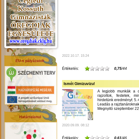
2022.10.17. 15:24
EU-s pályázatok
Értékelés:
0,75
/44
Ismét Gimizuvizu!
A legjobb munkák a dís
rajzoltok, festetek, m
hirdetünk eredményt: 5.-6
Leadás a rajztanároknak
Megnyitó szeptember 22-
Határtalanul
2020.09.09. 08:12
Értékelés:
0,61
/46