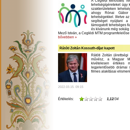
A Ceglédi Minősített T
tehetségígéreteket úgy 
szakterületeken tehetsé
ahogy Rónai Gábor m
tehetségekkel. Illetve a
segítséget nyújtani 
támogatott tehetséges fi
és kívánunk még sokáig
Mező István, a Ceglédi MTM programfelelőse
bővebben »
Rátóti Zoltán Kossuth-díjat kapott
Rátóti Zoltán (érettség
művész, a Magyar Mű
kivételesen értékes
legjelentősebb drámai s
filmes alakításai elisme
2022.03.15. 09:15
Értékelés:
1,12
/34