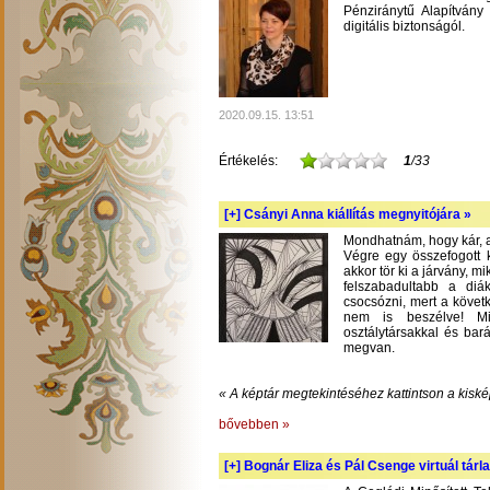
Pénziránytű Alapítvány 
digitális biztonságól.
2020.09.15. 13:51
Értékelés:
1
/33
[+]
Csányi Anna kiállítás megnyitójára »
Mondhatnám, hogy kár, am
Végre egy összefogott k
akkor tör ki a járvány, m
felszabadultabb a diá
csocsózni, mert a követ
nem is beszélve! Mil
osztálytársakkal és bará
megvan.
« A képtár megtekintéséhez kattintson a kiské
bővebben »
[+]
Bognár Eliza és Pál Csenge virtuál tárla