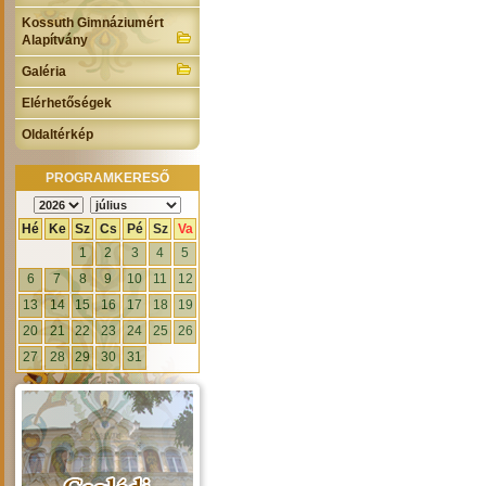
Kossuth Gimnáziumért
Alapítvány
Galéria
Elérhetőségek
Oldaltérkép
PROGRAMKERESŐ
Hé
Ke
Sz
Cs
Pé
Sz
Va
1
2
3
4
5
6
7
8
9
10
11
12
13
14
15
16
17
18
19
20
21
22
23
24
25
26
27
28
29
30
31