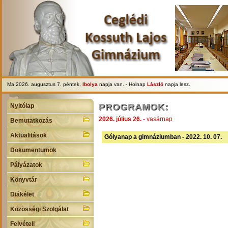
Ma 2026. augusztus 7. péntek,
Ibolya
napja van. - Holnap
László
napja lesz.
PROGRAMOK:
Nyitólap
2026. július 26.
- vasárnap
Bemutatkozás
Aktualitások
Gólyanap a gimnáziumban - 2022. 10. 07.
Dokumentumok
Pályázatok
Könyvtár
Diákélet
Közösségi Szolgálat
Felvételi