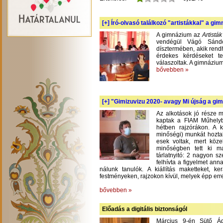
[+]
Író-olvasó találkozó "artistákkal" a gi
A gimnázium az
Artistá
vendégül Vágó Sándo
dísztermében, akik rend
érdekes kérdéseket te
válaszoltak. A gimnázium
bővebben »
[+]
"Gimizuvizu 2020- avagy Mi újság a gimi
Az alkotások jó része m
kaptak a FIAM Műhelyb
hétben rajzórákon. A 
minőségi) munkát hoztak
esek voltak, mert köze
minőségben tett ki m
tárlatnyitó: 2 nagyon s
felhívta a figyelmet an
nálunk tanulók. A kiállítás maketteket, 
festményeken, rajzokon kívül, melyek épp err
bővebben »
Előadás a digitális biztonságól
Március 9-én Sütő Á