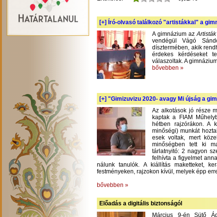
[+]
Író-olvasó találkozó "artistákkal" a gi
A gimnázium az
Artistá
vendégül Vágó Sándo
dísztermében, akik rend
érdekes kérdéseket te
válaszoltak. A gimnázium
bővebben »
[+]
"Gimizuvizu 2020- avagy Mi újság a gimi
Az alkotások jó része m
kaptak a FIAM Műhelyb
hétben rajzórákon. A 
minőségi) munkát hoztak
esek voltak, mert köze
minőségben tett ki m
tárlatnyitó: 2 nagyon s
felhívta a figyelmet an
nálunk tanulók. A kiállítás maketteket, 
festményeken, rajzokon kívül, melyek épp err
bővebben »
Előadás a digitális biztonságól
Március 9-én Sütő Á