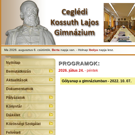
Ma 2026. augusztus 6. csütörtök,
Berta
napja van. - Holnap
Ibolya
napja lesz.
PROGRAMOK:
Nyitólap
2026. július 24.
- péntek
Bemutatkozás
Aktualitások
Gólyanap a gimnáziumban - 2022. 10. 07.
Dokumentumok
Pályázatok
Könyvtár
Diákélet
Közösségi Szolgálat
Felvételi