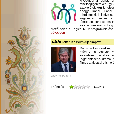
A Ceglédi Minősített T
tehetségígéreteket úgy 
szakterületeken tehetsé
ahogy Rónai Gábor m
tehetségekkel. Illetve a
segítséget nyújtani 
támogatott tehetséges fi
és kívánunk még sokáig
Mező István, a Ceglédi MTM programfelelőse
bővebben »
Rátóti Zoltán Kossuth-díjat kapott
Rátóti Zoltán (érettség
művész, a Magyar Mű
kivételesen értékes
legjelentősebb drámai s
filmes alakításai elisme
2022.03.15. 09:15
Értékelés:
1,12
/34