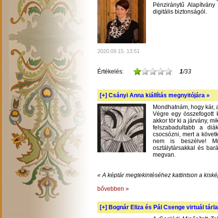
Pénziránytű Alapítvány 
digitális biztonságól.
2020.09.15. 13:51
Értékelés:
1
/33
[+]
Csányi Anna kiállítás megnyitójára »
Mondhatnám, hogy kár, am
Végre egy összefogott k
akkor tör ki a járvány, m
felszabadultabb a diá
csocsózni, mert a követ
nem is beszélve! Mil
osztálytársakkal és bará
megvan.
« A képtár megtekintéséhez kattintson a kiské
bővebben »
[+]
Bognár Eliza és Pál Csenge virtuál tárla