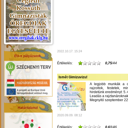
2022.10.17. 15:24
EU-s pályázatok
Értékelés:
0,75
/44
Ismét Gimizuvizu!
A legjobb munkák a dís
rajzoltok, festetek, m
hirdetünk eredményt: 5.-6
Leadás a rajztanároknak
Megnyitó szeptember 22-
Határtalanul
2020.09.09. 08:12
Értékelés:
0,61
/46