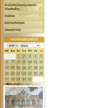
Kossuth Gimnáziumért
Alapítvány
Galéria
Elérhetőségek
Oldaltérkép
PROGRAMKERESŐ
Hé
Ke
Sz
Cs
Pé
Sz
Va
1
2
3
4
5
6
7
8
9
10
11
12
13
14
15
16
17
18
19
20
21
22
23
24
25
26
27
28
29
30
31