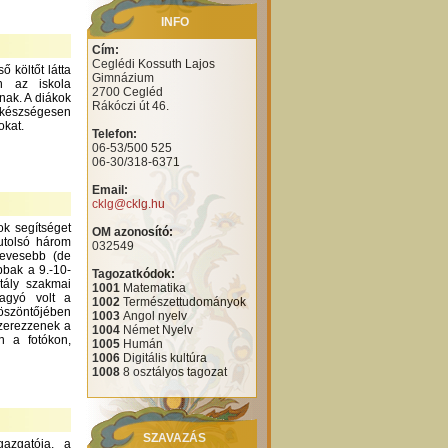
INFO
Cím:
Ceglédi Kossuth Lajos
 költőt látta
Gimnázium
n az iskola
2700 Cegléd
nak. A diákok
Rákóczi út 46.
 készségesen
okat.
Telefon:
06-53/500 525
06-30/318-6371
Email:
cklg@cklg.hu
ok segítséget
OM azonosító:
utolsó három
032549
kevesebb (de
bbak a 9.-10-
Tagozatkódok:
tály szakmai
1001
Matematika
hagyó volt a
1002
Természettudományok
köszöntőjében
1003
Angol nyelv
szerezzenek a
1004
Német Nyelv
n a fotókon,
1005
Humán
1006
Digitális kultúra
1008
8 osztályos tagozat
SZAVAZÁS
azgatója, a