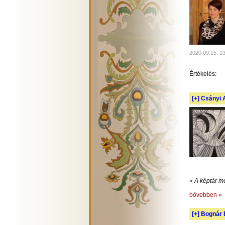
2020.09.15. 1
Értékelés:
[+]
Csányi A
« A képtár m
bővebben »
[+]
Bognár E