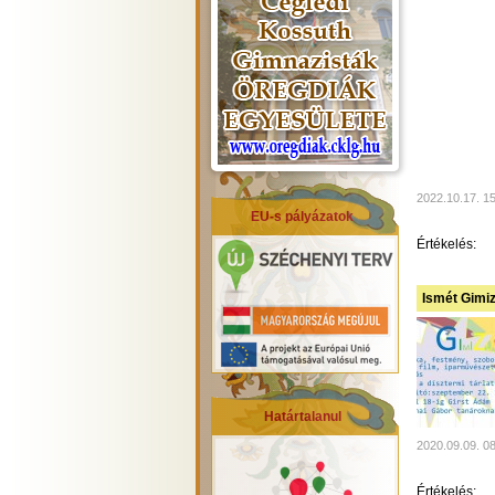
2022.10.17. 1
EU-s pályázatok
Értékelés:
Ismét Gimiz
Határtalanul
2020.09.09. 0
Értékelés: