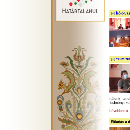
[+]
Író-olva
[+]
"Gimizuv
nálunk tanu
festményeken
bővebben »
Előadás a d