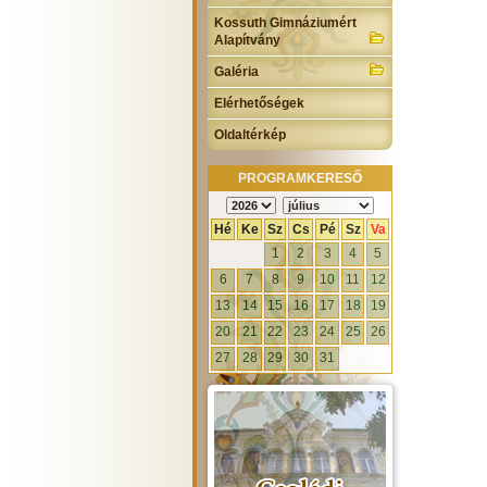
Kossuth Gimnáziumért
Alapítvány
Galéria
Elérhetőségek
Oldaltérkép
PROGRAMKERESŐ
Hé
Ke
Sz
Cs
Pé
Sz
Va
1
2
3
4
5
6
7
8
9
10
11
12
13
14
15
16
17
18
19
20
21
22
23
24
25
26
27
28
29
30
31