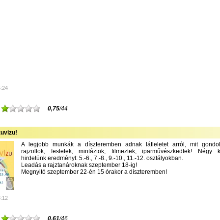
5:24
0,75
/44
uvizu!
A legjobb munkák a díszteremben adnak látleletet arról, mit gondolt
rajzoltok, festetek, mintáztok, filmeztek, iparművészkedtek! Négy k
hirdetünk eredményt: 5.-6., 7.-8., 9.-10., 11.-12. osztályokban.
Leadás a rajztanároknak szeptember 18-ig!
Megnyitó szeptember 22-én 15 órakor a díszteremben!
8:12
0,61
/46