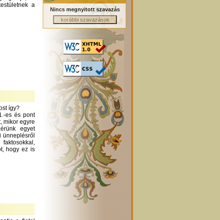
testületnek a
Nincs megnyitott szavazás
ost így?
1.-es és pont
t, mikor egyre
áérünk egyet
i ünneplésről
aktosokkal,
t, hogy ez is