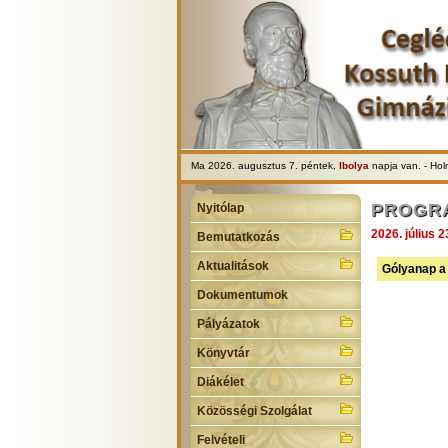
Ma 2026. augusztus 7. péntek,
Ibolya
napja van. - Ho
PROGR
Nyitólap
2026. július 2
Bemutatkozás
Aktualitások
Gólyanap a 
Dokumentumok
Pályázatok
Könyvtár
Diákélet
Közösségi Szolgálat
Felvételi