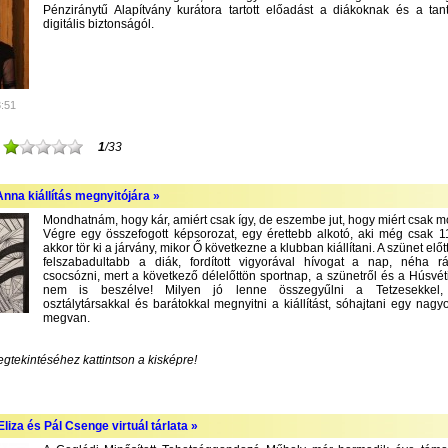
Pénziránytű Alapítvány kurátora tartott előadást a diákoknak és a tan
digitális biztonságól.
3:51
1
/33
nna kiállítás megnyitójára »
Mondhatnám, hogy kár, amiért csak így, de eszembe jut, hogy miért csak m
Végre egy összefogott képsorozat, egy érettebb alkotó, aki még csak 1
akkor tör ki a járvány, mikor Ő következne a klubban kiállítani. A szünet előt
felszabadultabb a diák, fordított vigyorával hívogat a nap, néha r
csocsózni, mert a következő délelőttön sportnap, a szünetről és a Húsvét
nem is beszélve! Milyen jó lenne összegyűlni a Tetzesekkel, f
osztálytársakkal és barátokkal megnyitni a kiállítást, sóhajtani egy nagyo
megvan.
egtekintéséhez kattintson a kisképre!
liza és Pál Csenge virtuál tárlata »