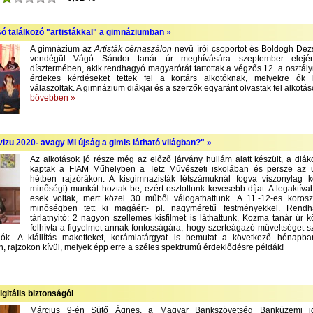
só találkozó "artistákkal" a gimnáziumban »
A gimnázium az
Artisták cérnaszálon
nevű írói csoportot és Boldogh Dezső
vendégül Vágó Sándor tanár úr meghívására szeptember elejé
dísztermében, akik rendhagyó magyarórát tartottak a végzős 12. a osztály
érdekes kérdéseket tettek fel a kortárs alkotóknak, melyekre ők
válaszoltak. A gimnázium diákjai és a szerzők egyaránt olvastak fel alkotás
bővebben »
izu 2020- avagy Mi újság a gimis látható világban?" »
Az alkotások jó része még az előző járvány hullám alatt készült, a diák
kaptak a FIAM Műhelyben a Tetz Művészeti iskolában és persze az 
hétben rajzórákon. A kisgimnazisták létszámuknál fogva viszonylag 
minőségi) munkát hoztak be, ezért osztottunk kevesebb díjat. A legaktíva
esek voltak, mert közel 30 műből válogathattunk. A 11.-12-es korosz
minőségben tett ki magáért- pl. nagyméretű festményekkel. Rend
tárlatnyitó: 2 nagyon szellemes kisfilmet is láthattunk, Kozma tanár úr 
felhívta a figyelmet annak fontosságára, hogy szerteágazó műveltséget 
lók. A kiállítás maketteket, kerámiatárgyat is bemutat a következő hónapba
, rajzokon kívül, melyek épp erre a széles spektrumú érdeklődésre példák!
igitális biztonságól
Március 9-én Sütő Ágnes, a Magyar Bankszövetség Banküzemi ig