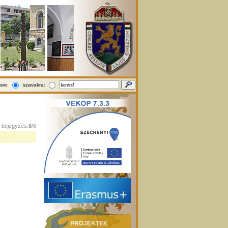
sre:
szavakra:
1 bejegyzés:
8
/8
PROJEKTEK