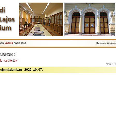
lnap
László
napja lesz.
Keresés kifejezé
AMOK:
3.
- csütörtök
oldal:
1
/
gimnáziumban - 2022. 10. 07.