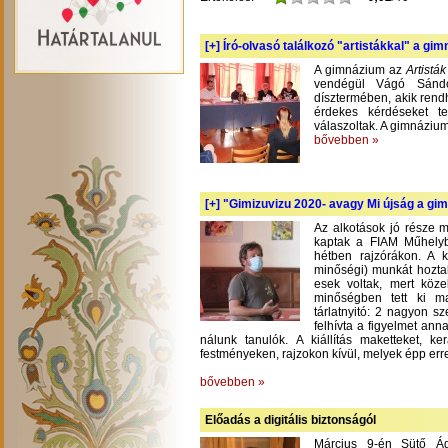
[+]
Író-olvasó találkozó "artistákkal" a gi
A gimnázium az
Artistá
vendégül Vágó Sándo
dísztermében, akik rend
érdekes kérdéseket te
válaszoltak. A gimnázium
bővebben »
[+]
"Gimizuvizu 2020- avagy Mi újság a gimi
Az alkotások jó része m
kaptak a FIAM Műhelyb
hétben rajzórákon. A 
minőségi) munkát hoztak
esek voltak, mert köze
minőségben tett ki m
tárlatnyitó: 2 nagyon s
felhívta a figyelmet an
nálunk tanulók. A kiállítás maketteket, 
festményeken, rajzokon kívül, melyek épp err
bővebben »
Előadás a digitális biztonságól
Március 9-én Sütő Á