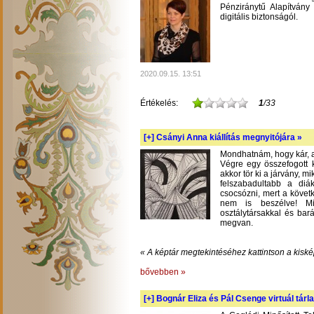
Pénziránytű Alapítvány 
digitális biztonságól.
2020.09.15. 13:51
Értékelés:
1
/33
[+]
Csányi Anna kiállítás megnyitójára »
Mondhatnám, hogy kár, am
Végre egy összefogott k
akkor tör ki a járvány, m
felszabadultabb a diá
csocsózni, mert a követ
nem is beszélve! Mil
osztálytársakkal és bará
megvan.
« A képtár megtekintéséhez kattintson a kiské
bővebben »
[+]
Bognár Eliza és Pál Csenge virtuál tárla