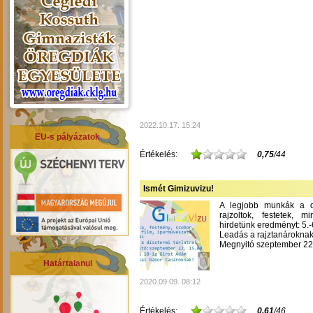
2022.10.17. 15:24
EU-s pályázatok
Értékelés:
0,75
/44
Ismét Gimizuvizu!
A legjobb munkák a dís
rajzoltok, festetek, m
hirdetünk eredményt: 5.-6
Leadás a rajztanároknak
Megnyitó szeptember 22-
Határtalanul
2020.09.09. 08:12
Értékelés:
0,61
/46