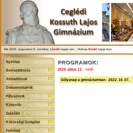
Ma 2026. augusztus 8. szombat,
László
napja van. - Holnap
Emőd
napja lesz.
PROGRAMOK:
Nyitólap
2026. július 13.
- hétfő
Bemutatkozás
Aktualitások
Gólyanap a gimnáziumban - 2022. 10. 07.
Dokumentumok
Pályázatok
Könyvtár
Diákélet
Közösségi Szolgálat
Felvételi