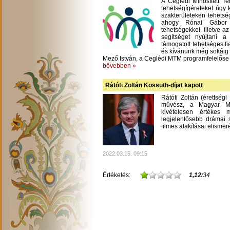
A Ceglédi Minősített T
tehetségígéreteket úgy 
szakterületeken tehetsé
ahogy Rónai Gábor m
tehetségekkel. Illetve a
segítséget nyújtani 
támogatott tehetséges fi
és kívánunk még sokáig
Mező István, a Ceglédi MTM programfelelőse
bővebben »
Rátóti Zoltán Kossuth-díjat kapott
Rátóti Zoltán (érettség
művész, a Magyar Mű
kivételesen értékes
legjelentősebb drámai s
filmes alakításai elisme
2022.03.15. 09:15
Értékelés:
1,12
/34