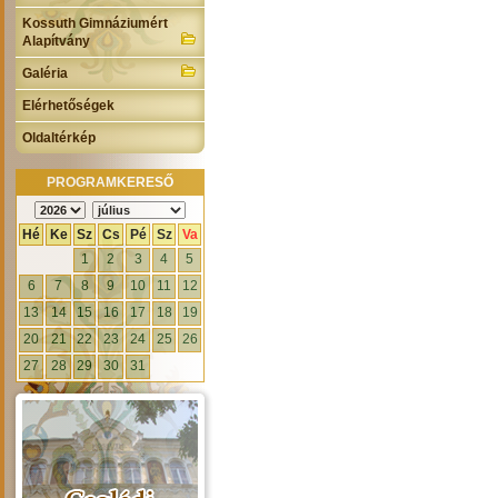
Kossuth Gimnáziumért
Alapítvány
Galéria
Elérhetőségek
Oldaltérkép
PROGRAMKERESŐ
Hé
Ke
Sz
Cs
Pé
Sz
Va
1
2
3
4
5
6
7
8
9
10
11
12
13
14
15
16
17
18
19
20
21
22
23
24
25
26
27
28
29
30
31