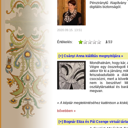
Pénziránytű Alapítvány 
digitális biztonságól.
2020.09.15. 13:51
Értékelés:
1
/33
[+]
Csányi Anna kiállítás megnyitójára »
Mondhatnám, hogy kár, am
Végre egy összefogott k
akkor tör ki a járvány, m
felszabadultabb a diá
csocsózni, mert a követ
nem is beszélve! Mil
osztálytársakkal és bará
megvan.
« A képtár megtekintéséhez kattintson a kiské
bővebben »
[+]
Bognár Eliza és Pál Csenge virtuál tárla