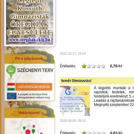
2022.10.17. 15:24
EU-s pályázatok
Értékelés:
0,75
/44
Ismét Gimizuvizu!
A legjobb munkák a dís
rajzoltok, festetek, m
hirdetünk eredményt: 5.-6
Leadás a rajztanároknak
Megnyitó szeptember 22-
Határtalanul
2020.09.09. 08:12
Értékelés:
0,61
/46