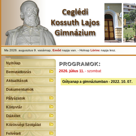
Ma 2026. augusztus 9. vasárnap,
Emőd
napja van. - Holnap
Lörinc
napja lesz.
PROGRAMOK:
Nyitólap
2026. július 11.
- szombat
Bemutatkozás
Aktualitások
Gólyanap a gimnáziumban - 2022. 10. 07.
Dokumentumok
Pályázatok
Könyvtár
Diákélet
Közösségi Szolgálat
Felvételi