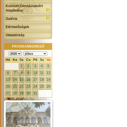
Kossuth Gimnáziumért
Alapítvány
Galéria
Elérhetőségek
Oldaltérkép
PROGRAMKERESŐ
Hé
Ke
Sz
Cs
Pé
Sz
Va
1
2
3
4
5
6
7
8
9
10
11
12
13
14
15
16
17
18
19
20
21
22
23
24
25
26
27
28
29
30
31