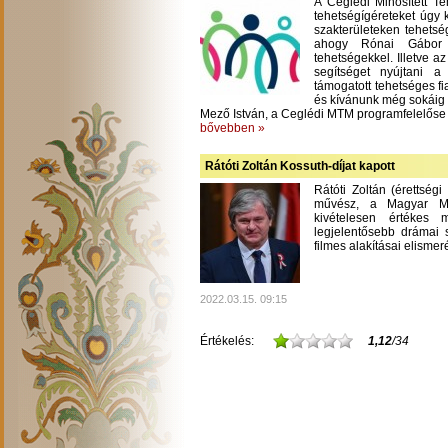
A Ceglédi Minősített T
tehetségígéreteket úgy 
szakterületeken tehetsé
ahogy Rónai Gábor m
tehetségekkel. Illetve a
segítséget nyújtani 
támogatott tehetséges fi
és kívánunk még sokáig
Mező István, a Ceglédi MTM programfelelőse
bővebben »
Rátóti Zoltán Kossuth-díjat kapott
Rátóti Zoltán (érettség
művész, a Magyar Mű
kivételesen értékes
legjelentősebb drámai s
filmes alakításai elisme
2022.03.15. 09:15
Értékelés:
1,12
/34