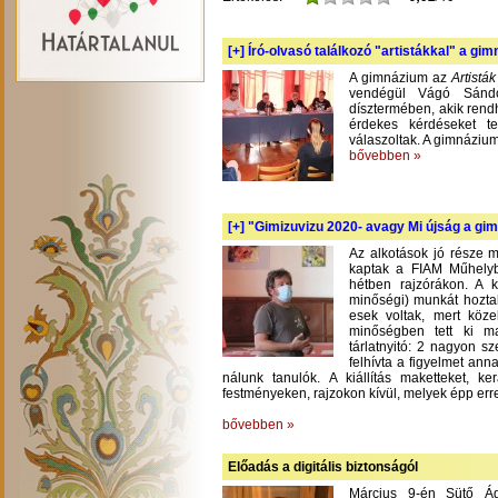
[+]
Író-olvasó találkozó "artistákkal" a gi
A gimnázium az
Artistá
vendégül Vágó Sándo
dísztermében, akik rend
érdekes kérdéseket te
válaszoltak. A gimnázium
bővebben »
[+]
"Gimizuvizu 2020- avagy Mi újság a gimi
Az alkotások jó része m
kaptak a FIAM Műhelyb
hétben rajzórákon. A 
minőségi) munkát hoztak
esek voltak, mert köze
minőségben tett ki m
tárlatnyitó: 2 nagyon s
felhívta a figyelmet an
nálunk tanulók. A kiállítás maketteket, 
festményeken, rajzokon kívül, melyek épp err
bővebben »
Előadás a digitális biztonságól
Március 9-én Sütő Á