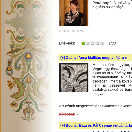
Pénziránytű Alapítvány 
digitális biztonságól.
2020.09.15. 13:51
Értékelés:
1
/33
[+]
Csányi Anna kiállítás megnyitójára »
Mondhatnám, hogy kár, am
Végre egy összefogott k
akkor tör ki a járvány, m
felszabadultabb a diá
csocsózni, mert a követ
nem is beszélve! Mil
osztálytársakkal és bará
megvan.
« A képtár megtekintéséhez kattintson a kiské
bővebben »
[+]
Bognár Eliza és Pál Csenge virtuál tárla