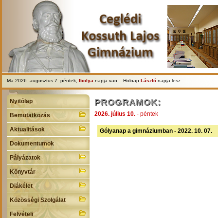
Ma 2026. augusztus 7. péntek,
Ibolya
napja van. - Holnap
László
napja lesz.
PROGRAMOK:
Nyitólap
2026. július 10.
- péntek
Bemutatkozás
Aktualitások
Gólyanap a gimnáziumban - 2022. 10. 07.
Dokumentumok
Pályázatok
Könyvtár
Diákélet
Közösségi Szolgálat
Felvételi