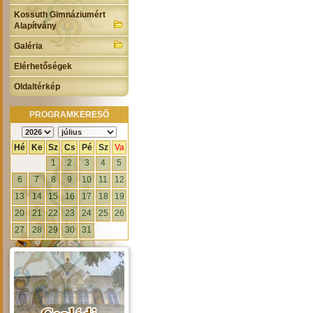
Kossuth Gimnáziumért
Alapítvány
Galéria
Elérhetőségek
Oldaltérkép
PROGRAMKERESŐ
Hé
Ke
Sz
Cs
Pé
Sz
Va
1
2
3
4
5
6
7
8
9
10
11
12
13
14
15
16
17
18
19
20
21
22
23
24
25
26
27
28
29
30
31