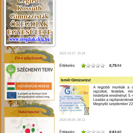
2022.10.17. 15:24
EU-s pályázatok
Értékelés:
0,75
/44
Ismét Gimizuvizu!
A legjobb munkák a dís
rajzoltok, festetek, m
hirdetünk eredményt: 5.-6
Leadás a rajztanároknak
Megnyitó szeptember 22-
Határtalanul
2020.09.09. 08:12
Értékelés:
0,61
/46