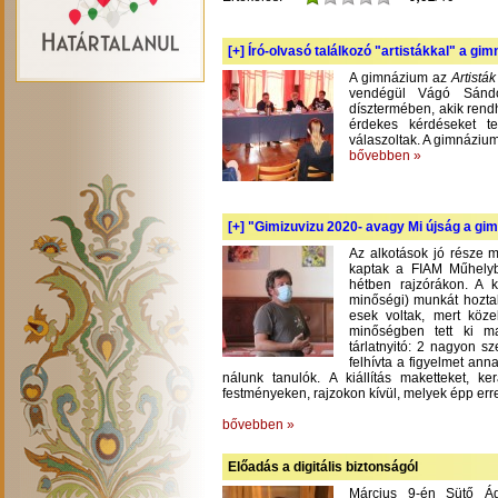
[+]
Író-olvasó találkozó "artistákkal" a gi
A gimnázium az
Artistá
vendégül Vágó Sándo
dísztermében, akik rend
érdekes kérdéseket te
válaszoltak. A gimnázium
bővebben »
[+]
"Gimizuvizu 2020- avagy Mi újság a gimi
Az alkotások jó része m
kaptak a FIAM Műhelyb
hétben rajzórákon. A 
minőségi) munkát hoztak
esek voltak, mert köze
minőségben tett ki m
tárlatnyitó: 2 nagyon s
felhívta a figyelmet an
nálunk tanulók. A kiállítás maketteket, 
festményeken, rajzokon kívül, melyek épp err
bővebben »
Előadás a digitális biztonságól
Március 9-én Sütő Á