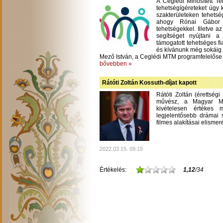
A Ceglédi Minősített T
tehetségígéreteket úgy 
szakterületeken tehetsé
ahogy Rónai Gábor m
tehetségekkel. Illetve a
segítséget nyújtani 
támogatott tehetséges fi
és kívánunk még sokáig
Mező István, a Ceglédi MTM programfelelőse
bővebben »
Rátóti Zoltán Kossuth-díjat kapott
Rátóti Zoltán (érettség
művész, a Magyar Mű
kivételesen értékes
legjelentősebb drámai s
filmes alakításai elisme
2022.03.15. 09:15
Értékelés:
1,12
/34