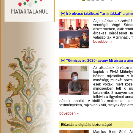
[+]
Író-olvasó találkozó "artistákkal" a gi
A gimnázium az
Artistá
vendégül Vágó Sándo
dísztermében, akik rend
érdekes kérdéseket te
válaszoltak. A gimnázium
bővebben »
[+]
"Gimizuvizu 2020- avagy Mi újság a gimi
Az alkotások jó része m
kaptak a FIAM Műhelyb
hétben rajzórákon. A 
minőségi) munkát hoztak
esek voltak, mert köze
minőségben tett ki m
tárlatnyitó: 2 nagyon s
felhívta a figyelmet an
nálunk tanulók. A kiállítás maketteket, 
festményeken, rajzokon kívül, melyek épp err
bővebben »
Előadás a digitális biztonságól
Március 9-én Sütő Á