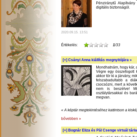
Pénziránytű Alapítvány 
digitális biztonságól.
2020.09.15. 13:51
Értékelés:
1
/33
[+]
Csányi Anna kiállítás megnyitójára »
Mondhatnám, hogy kár, am
Végre egy összefogott k
akkor tör ki a járvány, m
felszabadultabb a diá
csocsózni, mert a követ
nem is beszélve! Mil
osztálytársakkal és bará
megvan.
« A képtár megtekintéséhez kattintson a kiské
bővebben »
[+]
Bognár Eliza és Pál Csenge virtuál tárla