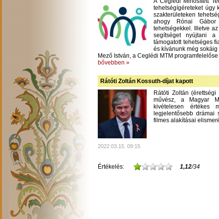
A Ceglédi Minősített T
tehetségígéreteket úgy 
szakterületeken tehetsé
ahogy Rónai Gábor m
tehetségekkel. Illetve a
segítséget nyújtani 
támogatott tehetséges fi
és kívánunk még sokáig
Mező István, a Ceglédi MTM programfelelőse
bővebben »
Rátóti Zoltán Kossuth-díjat kapott
Rátóti Zoltán (érettség
művész, a Magyar Mű
kivételesen értékes
legjelentősebb drámai s
filmes alakításai elisme
2022.03.15. 09:15
Értékelés:
1,12
/34