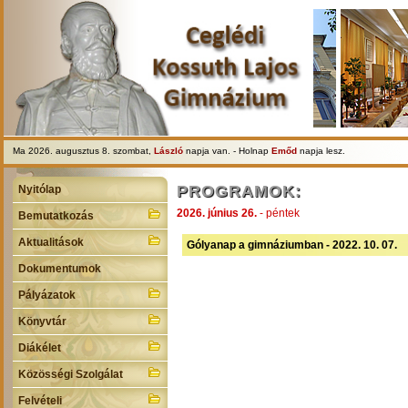
Ma 2026. augusztus 8. szombat,
László
napja van. - Holnap
Emőd
napja lesz.
PROGRAMOK:
Nyitólap
2026. június 26.
- péntek
Bemutatkozás
Aktualitások
Gólyanap a gimnáziumban - 2022. 10. 07.
Dokumentumok
Pályázatok
Könyvtár
Diákélet
Közösségi Szolgálat
Felvételi