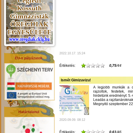
2022.10.17. 15:24
EU-s pályázatok
Értékelés:
0,75
/44
Ismét Gimizuvizu!
A legjobb munkák a dís
rajzoltok, festetek, m
hirdetünk eredményt: 5.-6
Leadás a rajztanároknak
Megnyitó szeptember 22-
Határtalanul
2020.09.09. 08:12
Értékelés:
0,61
/46