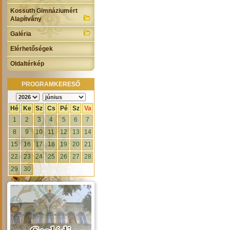
Kossuth Gimnáziumért
Alapítvány
Galéria
Elérhetőségek
Oldaltérkép
PROGRAMKERESŐ
Hé
Ke
Sz
Cs
Pé
Sz
Va
1
2
3
4
5
6
7
8
9
10
11
12
13
14
15
16
17
18
19
20
21
22
23
24
25
26
27
28
29
30