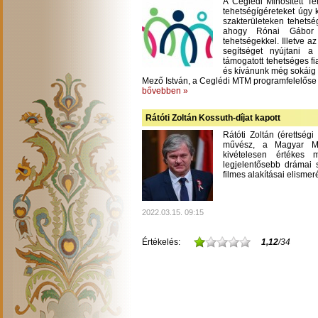
A Ceglédi Minősített T
tehetségígéreteket úgy 
szakterületeken tehetsé
ahogy Rónai Gábor m
tehetségekkel. Illetve a
segítséget nyújtani 
támogatott tehetséges fi
és kívánunk még sokáig
Mező István, a Ceglédi MTM programfelelőse
bővebben »
Rátóti Zoltán Kossuth-díjat kapott
Rátóti Zoltán (érettség
művész, a Magyar Mű
kivételesen értékes
legjelentősebb drámai s
filmes alakításai elisme
2022.03.15. 09:15
Értékelés:
1,12
/34