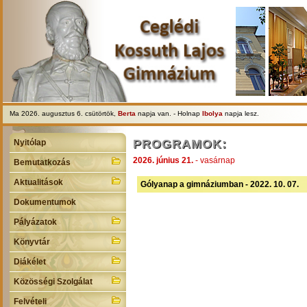
Ma 2026. augusztus 6. csütörtök,
Berta
napja van. - Holnap
Ibolya
napja lesz.
PROGRAMOK:
Nyitólap
2026. június 21.
- vasárnap
Bemutatkozás
Aktualitások
Gólyanap a gimnáziumban - 2022. 10. 07.
Dokumentumok
Pályázatok
Könyvtár
Diákélet
Közösségi Szolgálat
Felvételi