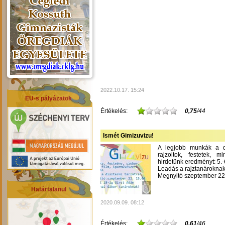
2022.10.17. 15:24
EU-s pályázatok
Értékelés:
0,75
/44
Ismét Gimizuvizu!
A legjobb munkák a dís
rajzoltok, festetek, m
hirdetünk eredményt: 5.-6
Leadás a rajztanároknak
Megnyitó szeptember 22-
Határtalanul
2020.09.09. 08:12
Értékelés:
0,61
/46