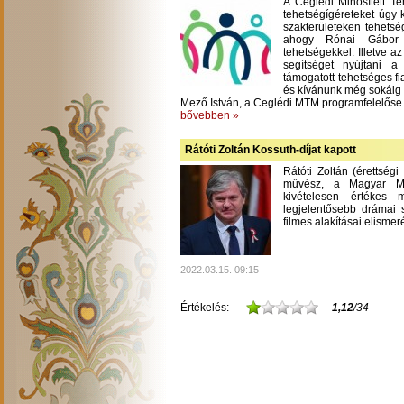
A Ceglédi Minősített T
tehetségígéreteket úgy 
szakterületeken tehetsé
ahogy Rónai Gábor m
tehetségekkel. Illetve a
segítséget nyújtani 
támogatott tehetséges fi
és kívánunk még sokáig
Mező István, a Ceglédi MTM programfelelőse
bővebben »
Rátóti Zoltán Kossuth-díjat kapott
Rátóti Zoltán (érettség
művész, a Magyar Mű
kivételesen értékes
legjelentősebb drámai s
filmes alakításai elisme
2022.03.15. 09:15
Értékelés:
1,12
/34