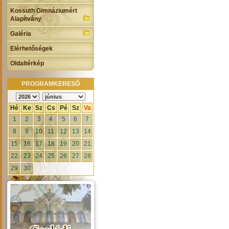
Kossuth Gimnáziumért
Alapítvány
Galéria
Elérhetőségek
Oldaltérkép
PROGRAMKERESŐ
Hé
Ke
Sz
Cs
Pé
Sz
Va
1
2
3
4
5
6
7
8
9
10
11
12
13
14
15
16
17
18
19
20
21
22
23
24
25
26
27
28
29
30