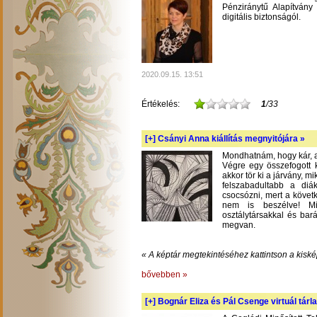
Pénziránytű Alapítvány 
digitális biztonságól.
2020.09.15. 13:51
Értékelés:
1
/33
[+]
Csányi Anna kiállítás megnyitójára »
Mondhatnám, hogy kár, am
Végre egy összefogott k
akkor tör ki a járvány, m
felszabadultabb a diá
csocsózni, mert a követ
nem is beszélve! Mil
osztálytársakkal és bará
megvan.
« A képtár megtekintéséhez kattintson a kiské
bővebben »
[+]
Bognár Eliza és Pál Csenge virtuál tárla