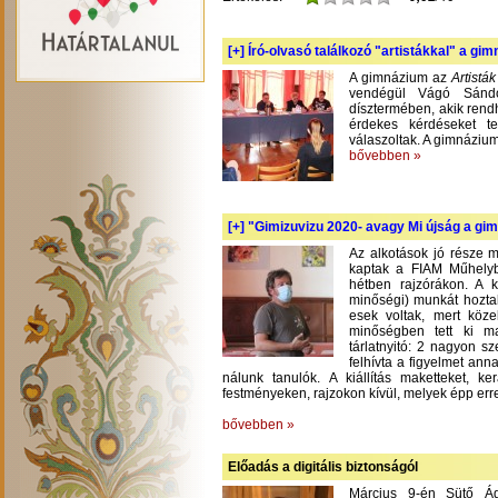
[+]
Író-olvasó találkozó "artistákkal" a gi
A gimnázium az
Artistá
vendégül Vágó Sándo
dísztermében, akik rend
érdekes kérdéseket te
válaszoltak. A gimnázium
bővebben »
[+]
"Gimizuvizu 2020- avagy Mi újság a gimi
Az alkotások jó része m
kaptak a FIAM Műhelyb
hétben rajzórákon. A 
minőségi) munkát hoztak
esek voltak, mert köze
minőségben tett ki m
tárlatnyitó: 2 nagyon s
felhívta a figyelmet an
nálunk tanulók. A kiállítás maketteket, 
festményeken, rajzokon kívül, melyek épp err
bővebben »
Előadás a digitális biztonságól
Március 9-én Sütő Á