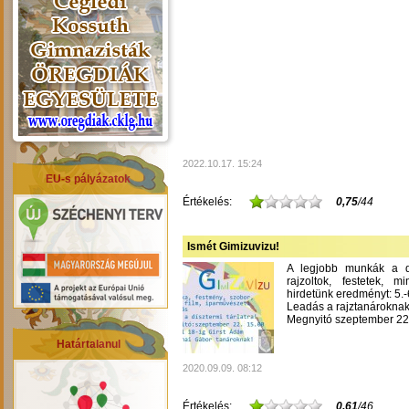
2022.10.17. 15:24
EU-s pályázatok
Értékelés:
0,75
/44
Ismét Gimizuvizu!
A legjobb munkák a dís
rajzoltok, festetek, m
hirdetünk eredményt: 5.-6
Leadás a rajztanároknak
Megnyitó szeptember 22-
Határtalanul
2020.09.09. 08:12
Értékelés:
0,61
/46