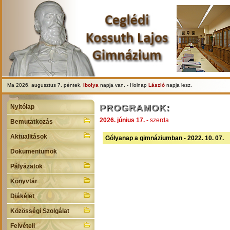
Ma 2026. augusztus 7. péntek,
Ibolya
napja van. - Holnap
László
napja lesz.
PROGRAMOK:
Nyitólap
2026. június 17.
- szerda
Bemutatkozás
Aktualitások
Gólyanap a gimnáziumban - 2022. 10. 07.
Dokumentumok
Pályázatok
Könyvtár
Diákélet
Közösségi Szolgálat
Felvételi