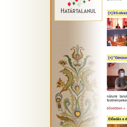
[+]
Író-olva
[+]
"Gimizuv
nálunk tanu
festményeken
bővebben »
Előadás a d