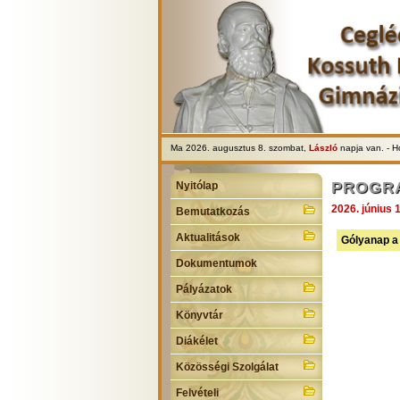
Ma 2026. augusztus 8. szombat,
László
napja van. - 
PROGR
Nyitólap
2026. június 1
Bemutatkozás
Aktualitások
Gólyanap a 
Dokumentumok
Pályázatok
Könyvtár
Diákélet
Közösségi Szolgálat
Felvételi