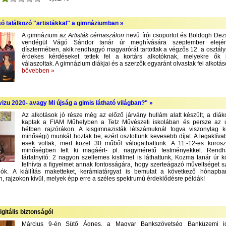
só találkozó "artistákkal" a gimnáziumban »
A gimnázium az
Artisták cérnaszálon
nevű írói csoportot és Boldogh Dezső
vendégül Vágó Sándor tanár úr meghívására szeptember elejé
dísztermében, akik rendhagyó magyarórát tartottak a végzős 12. a osztály
érdekes kérdéseket tettek fel a kortárs alkotóknak, melyekre ők
válaszoltak. A gimnázium diákjai és a szerzők egyaránt olvastak fel alkotás
bővebben »
izu 2020- avagy Mi újság a gimis látható világban?" »
Az alkotások jó része még az előző járvány hullám alatt készült, a diák
kaptak a FIAM Műhelyben a Tetz Művészeti iskolában és persze az 
hétben rajzórákon. A kisgimnazisták létszámuknál fogva viszonylag 
minőségi) munkát hoztak be, ezért osztottunk kevesebb díjat. A legaktíva
esek voltak, mert közel 30 műből válogathattunk. A 11.-12-es korosz
minőségben tett ki magáért- pl. nagyméretű festményekkel. Rend
tárlatnyitó: 2 nagyon szellemes kisfilmet is láthattunk, Kozma tanár úr 
felhívta a figyelmet annak fontosságára, hogy szerteágazó műveltséget 
lók. A kiállítás maketteket, kerámiatárgyat is bemutat a következő hónapba
, rajzokon kívül, melyek épp erre a széles spektrumú érdeklődésre példák!
igitális biztonságól
Március 9-én Sütő Ágnes, a Magyar Bankszövetség Banküzemi ig