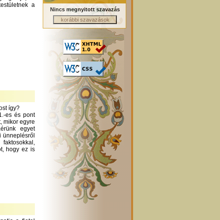
testületnek a
Nincs megnyitott szavazás
ost így?
1.-es és pont
t, mikor egyre
áérünk egyet
i ünneplésről
aktosokkal,
t, hogy ez is