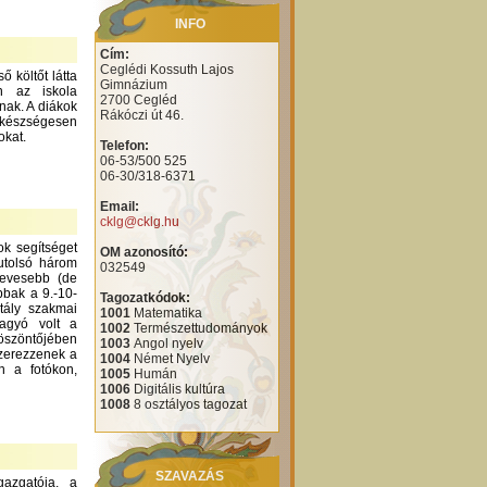
INFO
Cím:
Ceglédi Kossuth Lajos
 költőt látta
Gimnázium
n az iskola
2700 Cegléd
nak. A diákok
Rákóczi út 46.
 készségesen
okat.
Telefon:
06-53/500 525
06-30/318-6371
Email:
cklg@cklg.hu
ok segítséget
OM azonosító:
utolsó három
032549
kevesebb (de
bbak a 9.-10-
Tagozatkódok:
tály szakmai
1001
Matematika
hagyó volt a
1002
Természettudományok
köszöntőjében
1003
Angol nyelv
szerezzenek a
1004
Német Nyelv
n a fotókon,
1005
Humán
1006
Digitális kultúra
1008
8 osztályos tagozat
SZAVAZÁS
azgatója, a