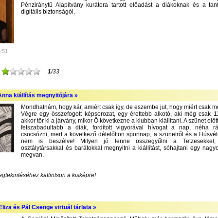
Pénziránytű Alapítvány kurátora tartott előadást a diákoknak és a tan
digitális biztonságól.
3:51
1
/33
nna kiállítás megnyitójára »
Mondhatnám, hogy kár, amiért csak így, de eszembe jut, hogy miért csak m
Végre egy összefogott képsorozat, egy érettebb alkotó, aki még csak 1
akkor tör ki a járvány, mikor Ő következne a klubban kiállítani. A szünet előt
felszabadultabb a diák, fordított vigyorával hívogat a nap, néha r
csocsózni, mert a következő délelőttön sportnap, a szünetről és a Húsvét
nem is beszélve! Milyen jó lenne összegyűlni a Tetzesekkel, f
osztálytársakkal és barátokkal megnyitni a kiállítást, sóhajtani egy nagyo
megvan.
egtekintéséhez kattintson a kisképre!
liza és Pál Csenge virtuál tárlata »