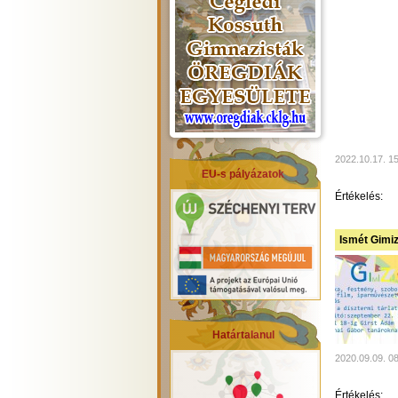
2022.10.17. 1
EU-s pályázatok
Értékelés:
Ismét Gimiz
Határtalanul
2020.09.09. 0
Értékelés: