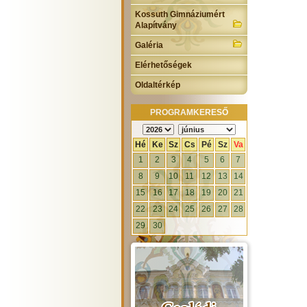
Kossuth Gimnáziumért
Alapítvány
Galéria
Elérhetőségek
Oldaltérkép
PROGRAMKERESŐ
Hé
Ke
Sz
Cs
Pé
Sz
Va
1
2
3
4
5
6
7
8
9
10
11
12
13
14
15
16
17
18
19
20
21
22
23
24
25
26
27
28
29
30