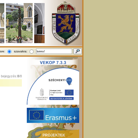
sre:
szavakra:
1 bejegyzés:
8
/8
PROJEKTEK