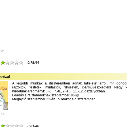
5:24
0,75
/44
uvizu!
A legjobb munkák a díszteremben adnak látleletet arról, mit gondolt
rajzoltok, festetek, mintáztok, filmeztek, iparművészkedtek! Négy k
hirdetünk eredményt: 5.-6., 7.-8., 9.-10., 11.-12. osztályokban.
Leadás a rajztanároknak szeptember 18-ig!
Megnyitó szeptember 22-én 15 órakor a díszteremben!
8:12
0,61
/46