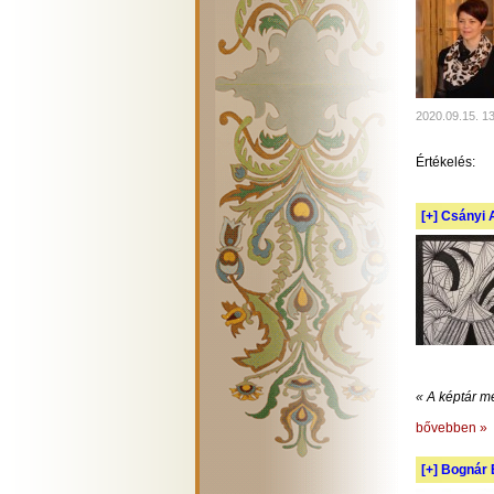
2020.09.15. 1
Értékelés:
[+]
Csányi A
« A képtár m
bővebben »
[+]
Bognár E