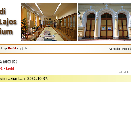
Holnap
Emőd
napja lesz.
Keresés kifejezé
AMOK:
6.
- kedd
oldal:
1
/
gimnáziumban - 2022. 10. 07.