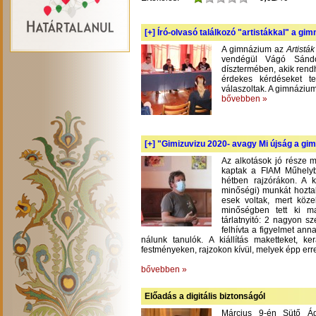
[+]
Író-olvasó találkozó "artistákkal" a gi
A gimnázium az
Artistá
vendégül Vágó Sándo
dísztermében, akik rend
érdekes kérdéseket te
válaszoltak. A gimnázium
bővebben »
[+]
"Gimizuvizu 2020- avagy Mi újság a gimi
Az alkotások jó része m
kaptak a FIAM Műhelyb
hétben rajzórákon. A 
minőségi) munkát hoztak
esek voltak, mert köze
minőségben tett ki m
tárlatnyitó: 2 nagyon s
felhívta a figyelmet an
nálunk tanulók. A kiállítás maketteket, 
festményeken, rajzokon kívül, melyek épp err
bővebben »
Előadás a digitális biztonságól
Március 9-én Sütő Á