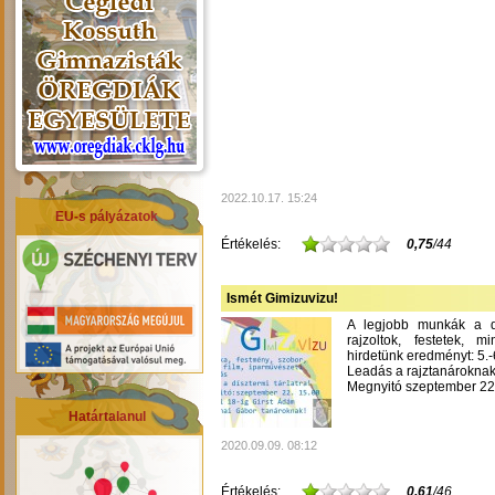
2022.10.17. 15:24
EU-s pályázatok
Értékelés:
0,75
/44
Ismét Gimizuvizu!
A legjobb munkák a dís
rajzoltok, festetek, m
hirdetünk eredményt: 5.-6
Leadás a rajztanároknak
Megnyitó szeptember 22-
Határtalanul
2020.09.09. 08:12
Értékelés:
0,61
/46