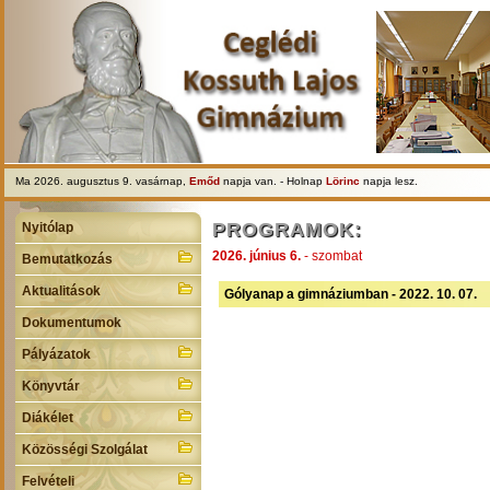
Ma 2026. augusztus 9. vasárnap,
Emőd
napja van. - Holnap
Lörinc
napja lesz.
PROGRAMOK:
Nyitólap
2026. június 6.
- szombat
Bemutatkozás
Aktualitások
Gólyanap a gimnáziumban - 2022. 10. 07.
Dokumentumok
Pályázatok
Könyvtár
Diákélet
Közösségi Szolgálat
Felvételi