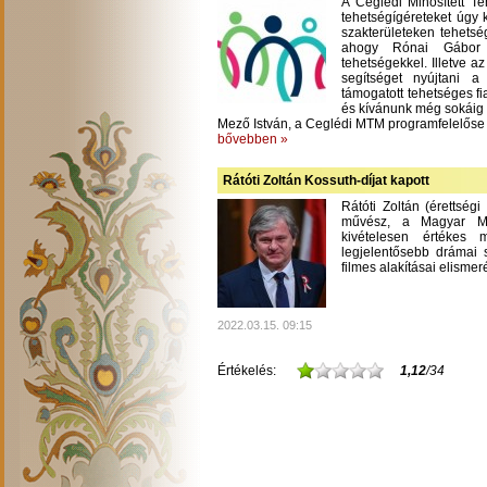
A Ceglédi Minősített T
tehetségígéreteket úgy 
szakterületeken tehetsé
ahogy Rónai Gábor m
tehetségekkel. Illetve a
segítséget nyújtani 
támogatott tehetséges fi
és kívánunk még sokáig
Mező István, a Ceglédi MTM programfelelőse
bővebben »
Rátóti Zoltán Kossuth-díjat kapott
Rátóti Zoltán (érettség
művész, a Magyar Mű
kivételesen értékes
legjelentősebb drámai s
filmes alakításai elisme
2022.03.15. 09:15
Értékelés:
1,12
/34