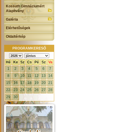
Kossuth Gimnáziumért
Alapítvány
Galéria
Elérhetőségek
Oldaltérkép
PROGRAMKERESŐ
Hé
Ke
Sz
Cs
Pé
Sz
Va
1
2
3
4
5
6
7
8
9
10
11
12
13
14
15
16
17
18
19
20
21
22
23
24
25
26
27
28
29
30