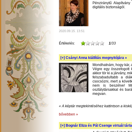
Pénziránytű Alapítvány 
digitális biztonságól.
2020.09.15. 13:51
Értékelés:
1
/33
[+]
Csányi Anna kiállítás megnyitójára »
Mondhatnám, hogy kár, am
Végre egy összefogott k
akkor tör ki a járvány, m
felszabadultabb a diá
csocsózni, mert a követ
nem is beszélve! Mil
osztálytársakkal és bará
megvan.
« A képtár megtekintéséhez kattintson a kiské
bővebben »
[+]
Bognár Eliza és Pál Csenge virtuál tárla