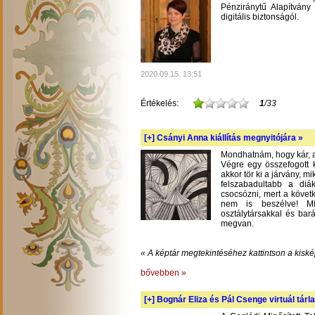
Pénziránytű Alapítvány 
digitális biztonságól.
2020.09.15. 13:51
Értékelés:
1
/33
[+]
Csányi Anna kiállítás megnyitójára »
Mondhatnám, hogy kár, am
Végre egy összefogott k
akkor tör ki a járvány, m
felszabadultabb a diá
csocsózni, mert a követ
nem is beszélve! Mil
osztálytársakkal és bará
megvan.
« A képtár megtekintéséhez kattintson a kiské
bővebben »
[+]
Bognár Eliza és Pál Csenge virtuál tárla