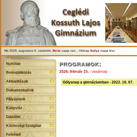
Ma 2026. augusztus 6. csütörtök,
Berta
napja van. - Holnap
Ibolya
napja lesz.
PROGRAMOK:
Nyitólap
2026. február 15.
- vasárnap
Bemutatkozás
Aktualitások
Gólyanap a gimnáziumban - 2022. 10. 07.
Dokumentumok
Pályázatok
Könyvtár
Diákélet
Közösségi Szolgálat
Felvételi