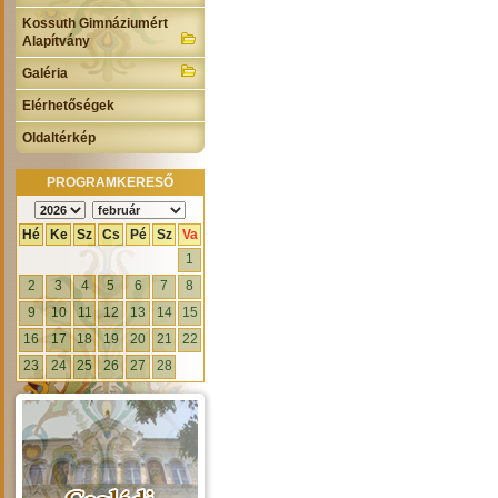
Kossuth Gimnáziumért
Alapítvány
Galéria
Elérhetőségek
Oldaltérkép
PROGRAMKERESŐ
Hé
Ke
Sz
Cs
Pé
Sz
Va
1
2
3
4
5
6
7
8
9
10
11
12
13
14
15
16
17
18
19
20
21
22
23
24
25
26
27
28