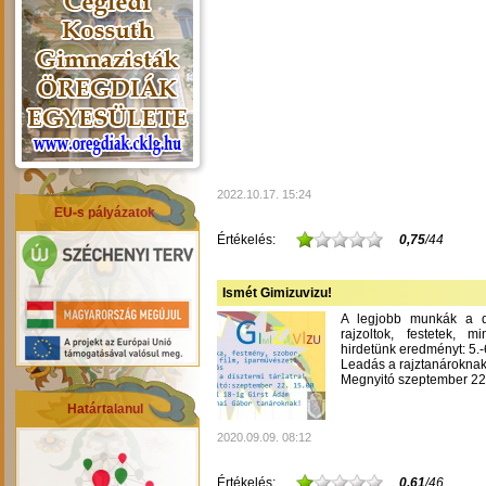
2022.10.17. 15:24
EU-s pályázatok
Értékelés:
0,75
/44
Ismét Gimizuvizu!
A legjobb munkák a dís
rajzoltok, festetek, m
hirdetünk eredményt: 5.-6
Leadás a rajztanároknak
Megnyitó szeptember 22-
Határtalanul
2020.09.09. 08:12
Értékelés:
0,61
/46