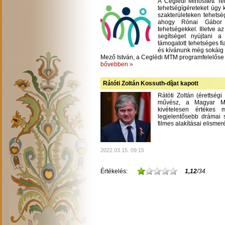
A Ceglédi Minősített T
tehetségígéreteket úgy 
szakterületeken tehetsé
ahogy Rónai Gábor m
tehetségekkel. Illetve a
segítséget nyújtani 
támogatott tehetséges fi
és kívánunk még sokáig
Mező István, a Ceglédi MTM programfelelőse
bővebben »
Rátóti Zoltán Kossuth-díjat kapott
Rátóti Zoltán (érettség
művész, a Magyar Mű
kivételesen értékes
legjelentősebb drámai s
filmes alakításai elisme
2022.03.15. 09:15
Értékelés:
1,12
/34