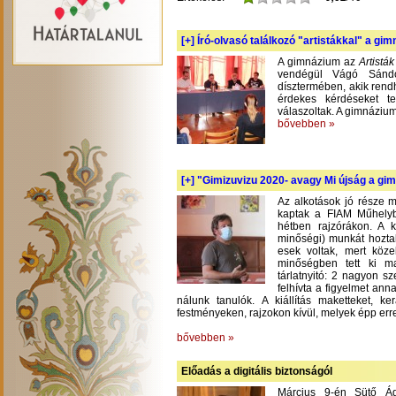
[+]
Író-olvasó találkozó "artistákkal" a gi
A gimnázium az
Artistá
vendégül Vágó Sándo
dísztermében, akik rend
érdekes kérdéseket te
válaszoltak. A gimnázium
bővebben »
[+]
"Gimizuvizu 2020- avagy Mi újság a gimi
Az alkotások jó része m
kaptak a FIAM Műhelyb
hétben rajzórákon. A 
minőségi) munkát hoztak
esek voltak, mert köze
minőségben tett ki m
tárlatnyitó: 2 nagyon s
felhívta a figyelmet an
nálunk tanulók. A kiállítás maketteket, 
festményeken, rajzokon kívül, melyek épp err
bővebben »
Előadás a digitális biztonságól
Március 9-én Sütő Á