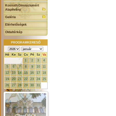
Kossuth Gimnáziumért
Alapítvány
Galéria
Elérhetőségek
Oldaltérkép
PROGRAMKERESŐ
Hé
Ke
Sz
Cs
Pé
Sz
Va
1
2
3
4
5
6
7
8
9
10
11
12
13
14
15
16
17
18
19
20
21
22
23
24
25
26
27
28
29
30
31