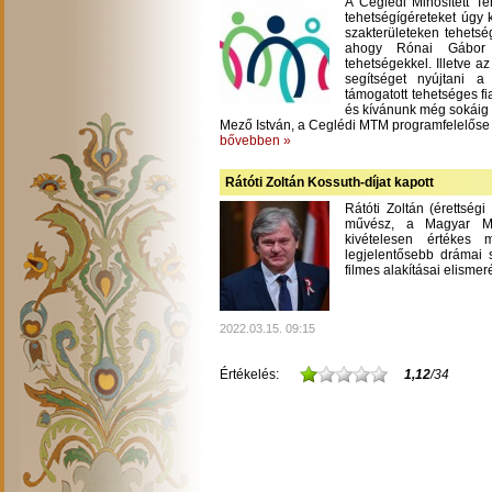
A Ceglédi Minősített T
tehetségígéreteket úgy 
szakterületeken tehetsé
ahogy Rónai Gábor m
tehetségekkel. Illetve a
segítséget nyújtani 
támogatott tehetséges fi
és kívánunk még sokáig
Mező István, a Ceglédi MTM programfelelőse
bővebben »
Rátóti Zoltán Kossuth-díjat kapott
Rátóti Zoltán (érettség
művész, a Magyar Mű
kivételesen értékes
legjelentősebb drámai s
filmes alakításai elisme
2022.03.15. 09:15
Értékelés:
1,12
/34