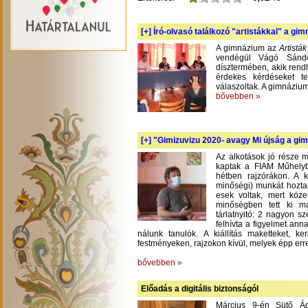
[+]
Író-olvasó találkozó "artistákkal" a gi
A gimnázium az
Artistá
vendégül Vágó Sándo
dísztermében, akik rend
érdekes kérdéseket te
válaszoltak. A gimnázium
bővebben »
[+]
"Gimizuvizu 2020- avagy Mi újság a gimi
Az alkotások jó része m
kaptak a FIAM Műhelyb
hétben rajzórákon. A 
minőségi) munkát hoztak
esek voltak, mert köze
minőségben tett ki m
tárlatnyitó: 2 nagyon s
felhívta a figyelmet an
nálunk tanulók. A kiállítás maketteket, 
festményeken, rajzokon kívül, melyek épp err
bővebben »
Előadás a digitális biztonságól
Március 9-én Sütő Á