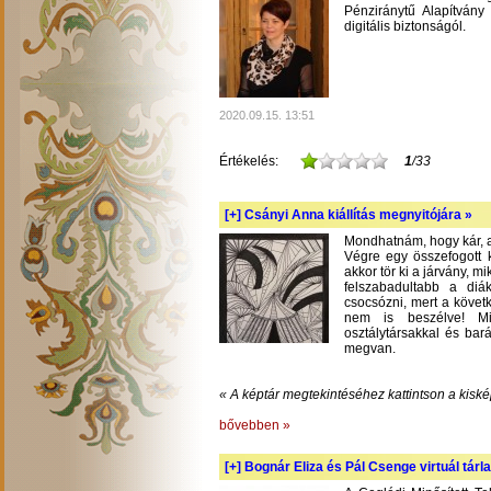
Pénziránytű Alapítvány 
digitális biztonságól.
2020.09.15. 13:51
Értékelés:
1
/33
[+]
Csányi Anna kiállítás megnyitójára »
Mondhatnám, hogy kár, am
Végre egy összefogott k
akkor tör ki a járvány, m
felszabadultabb a diá
csocsózni, mert a követ
nem is beszélve! Mil
osztálytársakkal és bará
megvan.
« A képtár megtekintéséhez kattintson a kiské
bővebben »
[+]
Bognár Eliza és Pál Csenge virtuál tárla