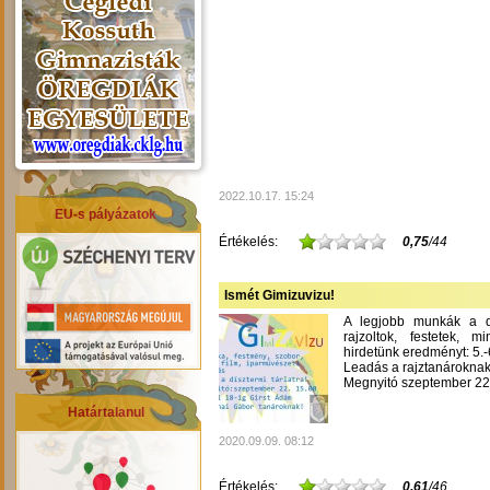
2022.10.17. 15:24
EU-s pályázatok
Értékelés:
0,75
/44
Ismét Gimizuvizu!
A legjobb munkák a dís
rajzoltok, festetek, m
hirdetünk eredményt: 5.-6
Leadás a rajztanároknak
Megnyitó szeptember 22-
Határtalanul
2020.09.09. 08:12
Értékelés:
0,61
/46