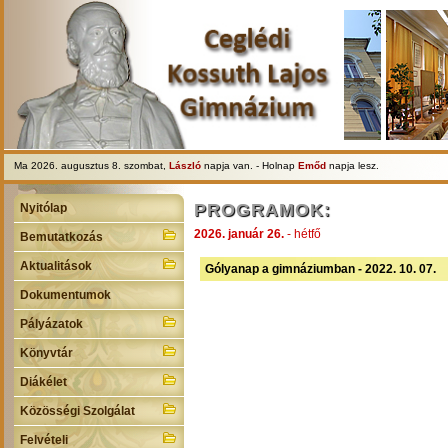
Ma 2026. augusztus 8. szombat,
László
napja van. - Holnap
Emőd
napja lesz.
PROGRAMOK:
Nyitólap
2026. január 26.
- hétfő
Bemutatkozás
Aktualitások
Gólyanap a gimnáziumban - 2022. 10. 07.
Dokumentumok
Pályázatok
Könyvtár
Diákélet
Közösségi Szolgálat
Felvételi