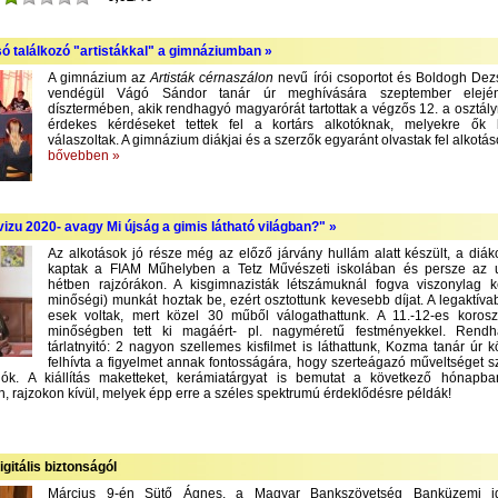
só találkozó "artistákkal" a gimnáziumban »
A gimnázium az
Artisták cérnaszálon
nevű írói csoportot és Boldogh Dezső
vendégül Vágó Sándor tanár úr meghívására szeptember elejé
dísztermében, akik rendhagyó magyarórát tartottak a végzős 12. a osztály
érdekes kérdéseket tettek fel a kortárs alkotóknak, melyekre ők
válaszoltak. A gimnázium diákjai és a szerzők egyaránt olvastak fel alkotás
bővebben »
izu 2020- avagy Mi újság a gimis látható világban?" »
Az alkotások jó része még az előző járvány hullám alatt készült, a diák
kaptak a FIAM Műhelyben a Tetz Művészeti iskolában és persze az 
hétben rajzórákon. A kisgimnazisták létszámuknál fogva viszonylag 
minőségi) munkát hoztak be, ezért osztottunk kevesebb díjat. A legaktíva
esek voltak, mert közel 30 műből válogathattunk. A 11.-12-es korosz
minőségben tett ki magáért- pl. nagyméretű festményekkel. Rend
tárlatnyitó: 2 nagyon szellemes kisfilmet is láthattunk, Kozma tanár úr 
felhívta a figyelmet annak fontosságára, hogy szerteágazó műveltséget 
lók. A kiállítás maketteket, kerámiatárgyat is bemutat a következő hónapba
, rajzokon kívül, melyek épp erre a széles spektrumú érdeklődésre példák!
igitális biztonságól
Március 9-én Sütő Ágnes, a Magyar Bankszövetség Banküzemi ig