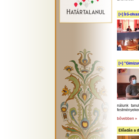
[+]
Író-olva
[+]
"Gimizuv
nálunk tanu
festményeken
bővebben »
Előadás a d