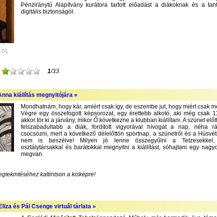
Pénziránytű Alapítvány kurátora tartott előadást a diákoknak és a tan
digitális biztonságól.
3:51
1
/33
nna kiállítás megnyitójára »
Mondhatnám, hogy kár, amiért csak így, de eszembe jut, hogy miért csak m
Végre egy összefogott képsorozat, egy érettebb alkotó, aki még csak 1
akkor tör ki a járvány, mikor Ő következne a klubban kiállítani. A szünet előt
felszabadultabb a diák, fordított vigyorával hívogat a nap, néha r
csocsózni, mert a következő délelőttön sportnap, a szünetről és a Húsvét
nem is beszélve! Milyen jó lenne összegyűlni a Tetzesekkel, f
osztálytársakkal és barátokkal megnyitni a kiállítást, sóhajtani egy nagyo
megvan.
egtekintéséhez kattintson a kisképre!
liza és Pál Csenge virtuál tárlata »