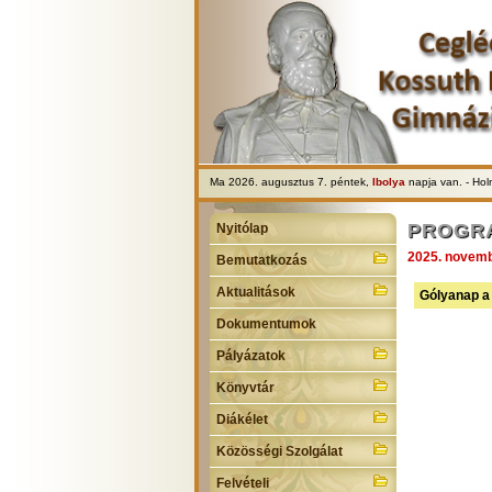
Ma 2026. augusztus 7. péntek,
Ibolya
napja van. - Ho
PROGR
Nyitólap
2025. novemb
Bemutatkozás
Aktualitások
Gólyanap a 
Dokumentumok
Pályázatok
Könyvtár
Diákélet
Közösségi Szolgálat
Felvételi