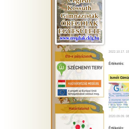
2022.10.17. 1
EU-s pályázatok
Értékelés:
Ismét Gimiz
Határtalanul
2020.09.09. 0
Értékelés: