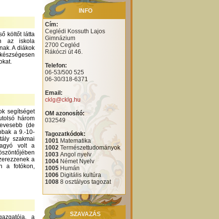
INFO
Cím:
Ceglédi Kossuth Lajos
 költőt látta
Gimnázium
n az iskola
2700 Cegléd
nak. A diákok
Rákóczi út 46.
 készségesen
okat.
Telefon:
06-53/500 525
06-30/318-6371
Email:
cklg@cklg.hu
ok segítséget
OM azonosító:
utolsó három
032549
kevesebb (de
bbak a 9.-10-
Tagozatkódok:
tály szakmai
1001
Matematika
hagyó volt a
1002
Természettudományok
köszöntőjében
1003
Angol nyelv
szerezzenek a
1004
Német Nyelv
n a fotókon,
1005
Humán
1006
Digitális kultúra
1008
8 osztályos tagozat
SZAVAZÁS
azgatója, a