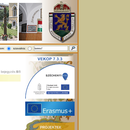
sre:
szavakra:
1 bejegyzés:
8
/8
PROJEKTEK