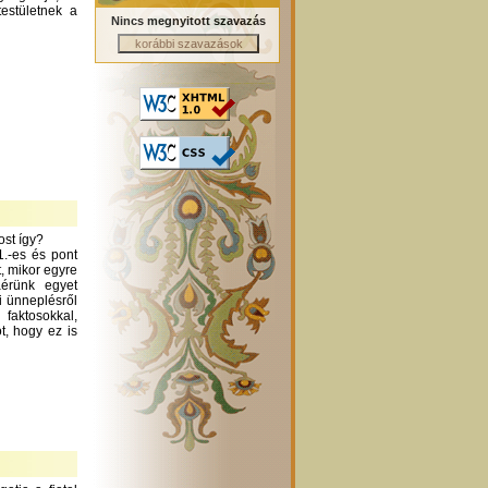
testületnek a
Nincs megnyitott szavazás
ost így?
1.-es és pont
t, mikor egyre
áérünk egyet
i ünneplésről
aktosokkal,
t, hogy ez is