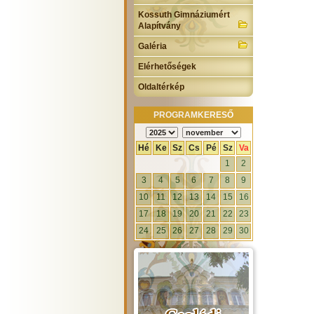
Kossuth Gimnáziumért
Alapítvány
Galéria
Elérhetőségek
Oldaltérkép
PROGRAMKERESŐ
Hé
Ke
Sz
Cs
Pé
Sz
Va
1
2
3
4
5
6
7
8
9
10
11
12
13
14
15
16
17
18
19
20
21
22
23
24
25
26
27
28
29
30