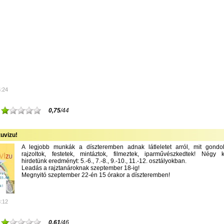
5:24
0,75
/44
uvizu!
A legjobb munkák a díszteremben adnak látleletet arról, mit gondolt
rajzoltok, festetek, mintáztok, filmeztek, iparművészkedtek! Négy k
hirdetünk eredményt: 5.-6., 7.-8., 9.-10., 11.-12. osztályokban.
Leadás a rajztanároknak szeptember 18-ig!
Megnyitó szeptember 22-én 15 órakor a díszteremben!
8:12
0,61
/46