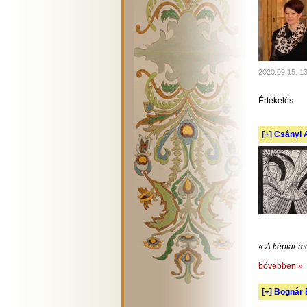
2020.09.15. 1
Értékelés:
[+]
Csányi A
« A képtár m
bővebben »
[+]
Bognár E