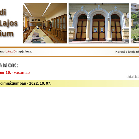
lnap
László
napja lesz.
Keresés kifejezé
AMOK:
er 16.
- vasárnap
oldal:
1
/
gimnáziumban - 2022. 10. 07.