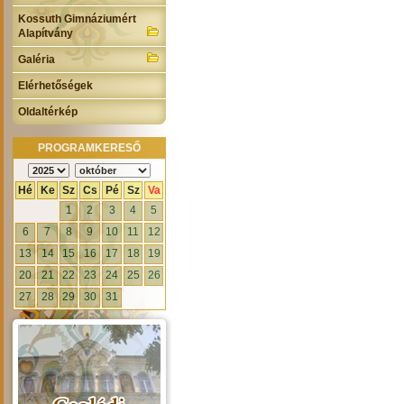
Kossuth Gimnáziumért
Alapítvány
Galéria
Elérhetőségek
Oldaltérkép
PROGRAMKERESŐ
Hé
Ke
Sz
Cs
Pé
Sz
Va
1
2
3
4
5
6
7
8
9
10
11
12
13
14
15
16
17
18
19
20
21
22
23
24
25
26
27
28
29
30
31