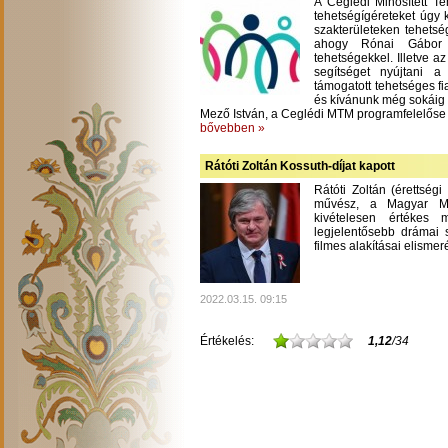
A Ceglédi Minősített T
tehetségígéreteket úgy 
szakterületeken tehetsé
ahogy Rónai Gábor m
tehetségekkel. Illetve a
segítséget nyújtani 
támogatott tehetséges fi
és kívánunk még sokáig
Mező István, a Ceglédi MTM programfelelőse
bővebben »
Rátóti Zoltán Kossuth-díjat kapott
Rátóti Zoltán (érettség
művész, a Magyar Mű
kivételesen értékes
legjelentősebb drámai s
filmes alakításai elisme
2022.03.15. 09:15
Értékelés:
1,12
/34