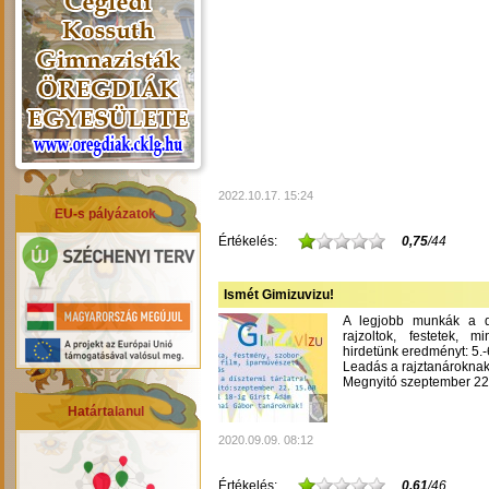
2022.10.17. 15:24
EU-s pályázatok
Értékelés:
0,75
/44
Ismét Gimizuvizu!
A legjobb munkák a dís
rajzoltok, festetek, m
hirdetünk eredményt: 5.-6
Leadás a rajztanároknak
Megnyitó szeptember 22-
Határtalanul
2020.09.09. 08:12
Értékelés:
0,61
/46