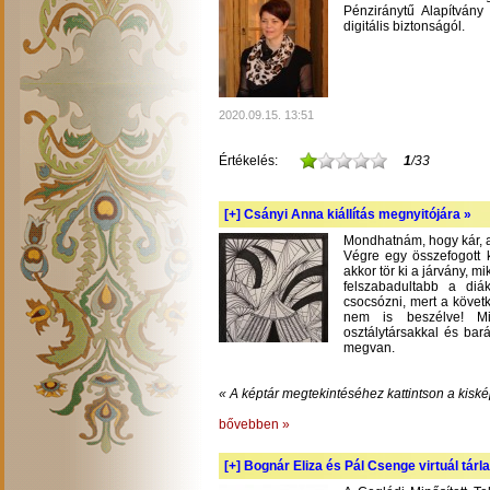
Pénziránytű Alapítvány 
digitális biztonságól.
2020.09.15. 13:51
Értékelés:
1
/33
[+]
Csányi Anna kiállítás megnyitójára »
Mondhatnám, hogy kár, am
Végre egy összefogott k
akkor tör ki a járvány, m
felszabadultabb a diá
csocsózni, mert a követ
nem is beszélve! Mil
osztálytársakkal és bará
megvan.
« A képtár megtekintéséhez kattintson a kiské
bővebben »
[+]
Bognár Eliza és Pál Csenge virtuál tárla