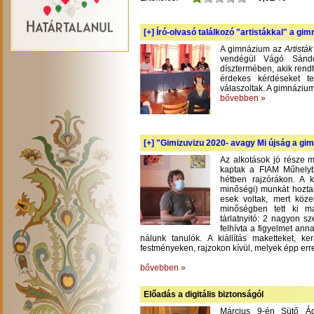
[+]
Író-olvasó találkozó "artistákkal" a gi
A gimnázium az
Artistá
vendégül Vágó Sándo
dísztermében, akik rend
érdekes kérdéseket te
válaszoltak. A gimnázium
bővebben »
[+]
"Gimizuvizu 2020- avagy Mi újság a gimi
Az alkotások jó része m
kaptak a FIAM Műhelyb
hétben rajzórákon. A 
minőségi) munkát hoztak
esek voltak, mert köze
minőségben tett ki m
tárlatnyitó: 2 nagyon s
felhívta a figyelmet an
nálunk tanulók. A kiállítás maketteket, 
festményeken, rajzokon kívül, melyek épp err
bővebben »
Előadás a digitális biztonságól
Március 9-én Sütő Á