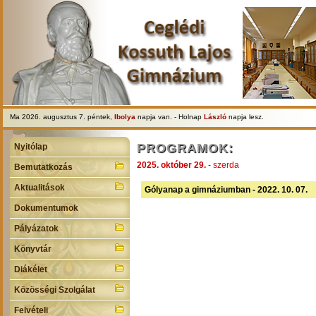
Ma 2026. augusztus 7. péntek,
Ibolya
napja van. - Holnap
László
napja lesz.
PROGRAMOK:
Nyitólap
2025. október 29.
- szerda
Bemutatkozás
Aktualitások
Gólyanap a gimnáziumban - 2022. 10. 07.
Dokumentumok
Pályázatok
Könyvtár
Diákélet
Közösségi Szolgálat
Felvételi