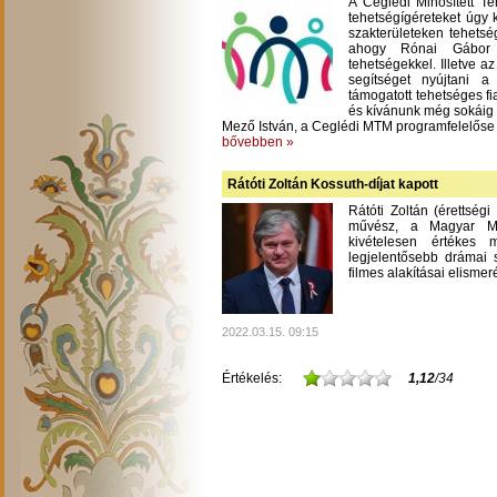
A Ceglédi Minősített T
tehetségígéreteket úgy 
szakterületeken tehetsé
ahogy Rónai Gábor m
tehetségekkel. Illetve a
segítséget nyújtani 
támogatott tehetséges fi
és kívánunk még sokáig
Mező István, a Ceglédi MTM programfelelőse
bővebben »
Rátóti Zoltán Kossuth-díjat kapott
Rátóti Zoltán (érettség
művész, a Magyar Mű
kivételesen értékes
legjelentősebb drámai s
filmes alakításai elisme
2022.03.15. 09:15
Értékelés:
1,12
/34