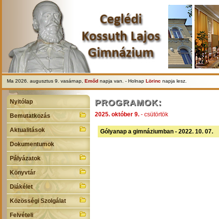
Ma 2026. augusztus 9. vasárnap,
Emőd
napja van. - Holnap
Lörinc
napja lesz.
PROGRAMOK:
Nyitólap
2025. október 9.
- csütörtök
Bemutatkozás
Aktualitások
Gólyanap a gimnáziumban - 2022. 10. 07.
Dokumentumok
Pályázatok
Könyvtár
Diákélet
Közösségi Szolgálat
Felvételi