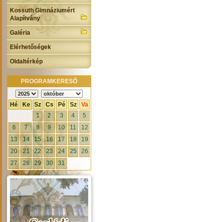
Kossuth Gimnáziumért
Alapítvány
Galéria
Elérhetőségek
Oldaltérkép
PROGRAMKERESŐ
Hé
Ke
Sz
Cs
Pé
Sz
Va
1
2
3
4
5
6
7
8
9
10
11
12
13
14
15
16
17
18
19
20
21
22
23
24
25
26
27
28
29
30
31