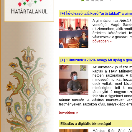
[+]
Író-olvasó találkozó "artistákkal" a gi
A gimnázium az
Artistá
vendégül Vágó Sándo
dísztermében, akik rend
érdekes kérdéseket te
válaszoltak. A gimnázium
bővebben »
[+]
"Gimizuvizu 2020- avagy Mi újság a gimi
Az alkotások jó része m
kaptak a FIAM Műhelyb
hétben rajzórákon. A 
minőségi) munkát hoztak
esek voltak, mert köze
minőségben tett ki m
tárlatnyitó: 2 nagyon s
felhívta a figyelmet an
nálunk tanulók. A kiállítás maketteket, 
festményeken, rajzokon kívül, melyek épp err
bővebben »
Előadás a digitális biztonságól
Március 9-én Sütő Á