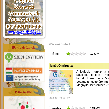
2022.10.17. 15:24
EU-s pályázatok
Értékelés:
0,75
/44
Ismét Gimizuvizu!
A legjobb munkák a dís
rajzoltok, festetek, m
hirdetünk eredményt: 5.-6
Leadás a rajztanároknak
Megnyitó szeptember 22-
Határtalanul
2020.09.09. 08:12
Értékelés:
0,61
/46