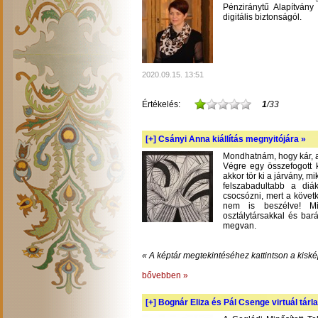
Pénziránytű Alapítvány 
digitális biztonságól.
2020.09.15. 13:51
Értékelés:
1
/33
[+]
Csányi Anna kiállítás megnyitójára »
Mondhatnám, hogy kár, am
Végre egy összefogott k
akkor tör ki a járvány, m
felszabadultabb a diá
csocsózni, mert a követ
nem is beszélve! Mil
osztálytársakkal és bará
megvan.
« A képtár megtekintéséhez kattintson a kiské
bővebben »
[+]
Bognár Eliza és Pál Csenge virtuál tárla