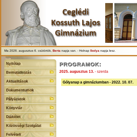
Ma 2026. augusztus 6. csütörtök,
Berta
napja van. - Holnap
Ibolya
napja lesz.
PROGRAMOK:
Nyitólap
2025. augusztus 13.
- szerda
Bemutatkozás
Aktualitások
Gólyanap a gimnáziumban - 2022. 10. 07.
Dokumentumok
Pályázatok
Könyvtár
Diákélet
Közösségi Szolgálat
Felvételi