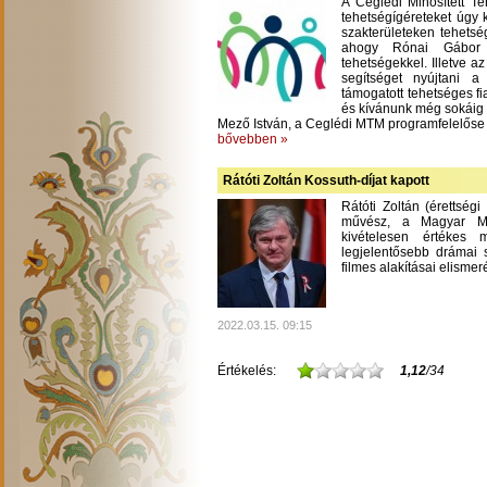
A Ceglédi Minősített T
tehetségígéreteket úgy 
szakterületeken tehetsé
ahogy Rónai Gábor m
tehetségekkel. Illetve a
segítséget nyújtani 
támogatott tehetséges fi
és kívánunk még sokáig
Mező István, a Ceglédi MTM programfelelőse
bővebben »
Rátóti Zoltán Kossuth-díjat kapott
Rátóti Zoltán (érettség
művész, a Magyar Mű
kivételesen értékes
legjelentősebb drámai s
filmes alakításai elisme
2022.03.15. 09:15
Értékelés:
1,12
/34