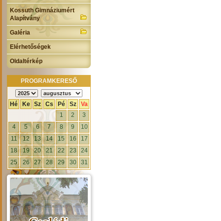
Kossuth Gimnáziumért
Alapítvány
Galéria
Elérhetőségek
Oldaltérkép
PROGRAMKERESŐ
Hé
Ke
Sz
Cs
Pé
Sz
Va
1
2
3
4
5
6
7
8
9
10
11
12
13
14
15
16
17
18
19
20
21
22
23
24
25
26
27
28
29
30
31