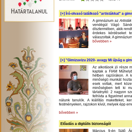
[+]
Író-olvasó találkozó "artistákkal" a gi
A gimnázium az
Artistá
vendégül Vágó Sándo
dísztermében, akik rend
érdekes kérdéseket te
válaszoltak. A gimnázium
bővebben »
[+]
"Gimizuvizu 2020- avagy Mi újság a gimi
Az alkotások jó része m
kaptak a FIAM Műhelyb
hétben rajzórákon. A 
minőségi) munkát hoztak
esek voltak, mert köze
minőségben tett ki m
tárlatnyitó: 2 nagyon s
felhívta a figyelmet an
nálunk tanulók. A kiállítás maketteket, 
festményeken, rajzokon kívül, melyek épp err
bővebben »
Előadás a digitális biztonságól
Március 9-én Sütő Á