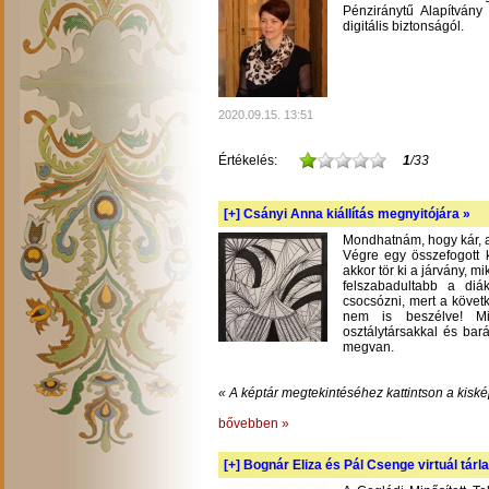
Pénziránytű Alapítvány 
digitális biztonságól.
2020.09.15. 13:51
Értékelés:
1
/33
[+]
Csányi Anna kiállítás megnyitójára »
Mondhatnám, hogy kár, am
Végre egy összefogott k
akkor tör ki a járvány, m
felszabadultabb a diá
csocsózni, mert a követ
nem is beszélve! Mil
osztálytársakkal és bará
megvan.
« A képtár megtekintéséhez kattintson a kiské
bővebben »
[+]
Bognár Eliza és Pál Csenge virtuál tárla