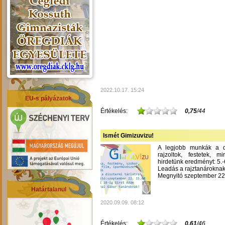
2022.10.17. 15:24
EU-s pályázatok
Értékelés:
0,75
/44
Ismét Gimizuvizu!
A legjobb munkák a dís
rajzoltok, festetek, m
hirdetünk eredményt: 5.-6
Leadás a rajztanároknak
Megnyitó szeptember 22-
Határtalanul
2020.09.09. 08:12
Értékelés:
0,61
/46