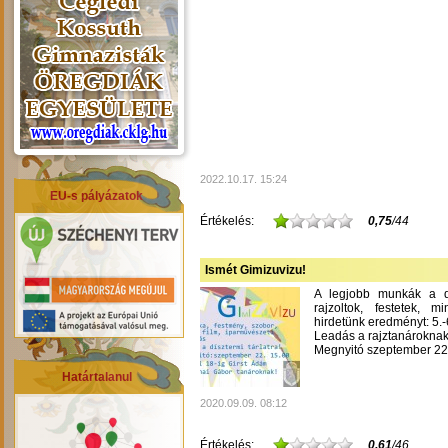
2022.10.17. 15:24
EU-s pályázatok
Értékelés:
0,75
/44
Ismét Gimizuvizu!
A legjobb munkák a dís
rajzoltok, festetek, m
hirdetünk eredményt: 5.-6
Leadás a rajztanároknak
Megnyitó szeptember 22-
Határtalanul
2020.09.09. 08:12
Értékelés:
0,61
/46