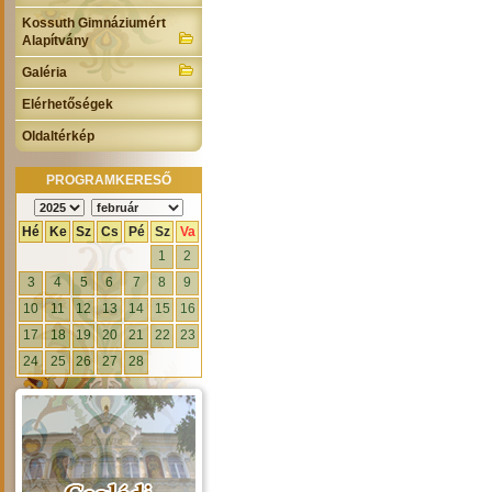
Kossuth Gimnáziumért
Alapítvány
Galéria
Elérhetőségek
Oldaltérkép
PROGRAMKERESŐ
Hé
Ke
Sz
Cs
Pé
Sz
Va
1
2
3
4
5
6
7
8
9
10
11
12
13
14
15
16
17
18
19
20
21
22
23
24
25
26
27
28