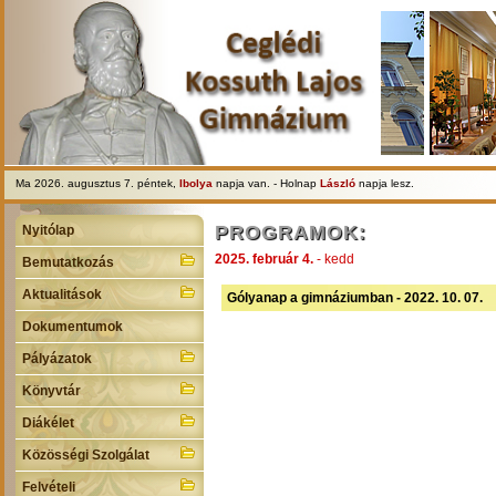
Ma 2026. augusztus 7. péntek,
Ibolya
napja van. - Holnap
László
napja lesz.
PROGRAMOK:
Nyitólap
2025. február 4.
- kedd
Bemutatkozás
Aktualitások
Gólyanap a gimnáziumban - 2022. 10. 07.
Dokumentumok
Pályázatok
Könyvtár
Diákélet
Közösségi Szolgálat
Felvételi