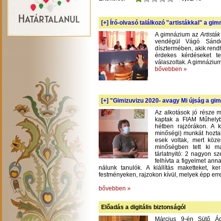
[+]
Író-olvasó találkozó "artistákkal" a gi
A gimnázium az
Artistá
vendégül Vágó Sándo
dísztermében, akik rend
érdekes kérdéseket te
válaszoltak. A gimnázium
bővebben »
[+]
"Gimizuvizu 2020- avagy Mi újság a gimi
Az alkotások jó része m
kaptak a FIAM Műhelyb
hétben rajzórákon. A 
minőségi) munkát hoztak
esek voltak, mert köze
minőségben tett ki m
tárlatnyitó: 2 nagyon s
felhívta a figyelmet an
nálunk tanulók. A kiállítás maketteket, 
festményeken, rajzokon kívül, melyek épp err
bővebben »
Előadás a digitális biztonságól
Március 9-én Sütő Á