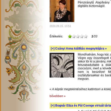
Pénziránytű Alapítvány 
digitális biztonságól.
2020.09.15. 13:51
Értékelés:
1
/33
[+]
Csányi Anna kiállítás megnyitójára »
Mondhatnám, hogy kár, am
Végre egy összefogott k
akkor tör ki a járvány, m
felszabadultabb a diá
csocsózni, mert a követ
nem is beszélve! Mil
osztálytársakkal és bará
megvan.
« A képtár megtekintéséhez kattintson a kiské
bővebben »
[+]
Bognár Eliza és Pál Csenge virtuál tárla