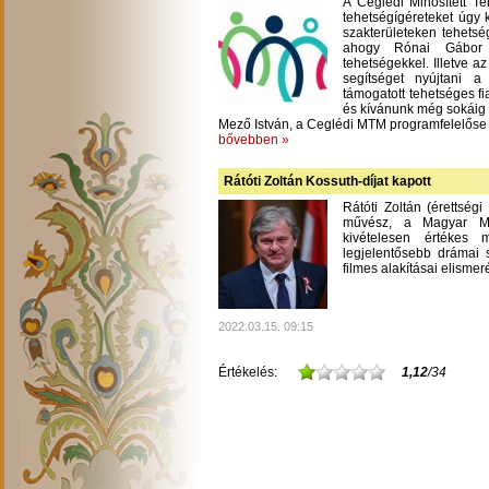
A Ceglédi Minősített T
tehetségígéreteket úgy 
szakterületeken tehetsé
ahogy Rónai Gábor m
tehetségekkel. Illetve a
segítséget nyújtani 
támogatott tehetséges fi
és kívánunk még sokáig
Mező István, a Ceglédi MTM programfelelőse
bővebben »
Rátóti Zoltán Kossuth-díjat kapott
Rátóti Zoltán (érettség
művész, a Magyar Mű
kivételesen értékes
legjelentősebb drámai s
filmes alakításai elisme
2022.03.15. 09:15
Értékelés:
1,12
/34