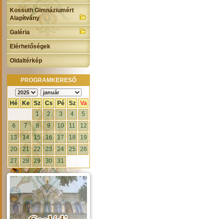
Kossuth Gimnáziumért
Alapítvány
Galéria
Elérhetőségek
Oldaltérkép
PROGRAMKERESŐ
Hé
Ke
Sz
Cs
Pé
Sz
Va
1
2
3
4
5
6
7
8
9
10
11
12
13
14
15
16
17
18
19
20
21
22
23
24
25
26
27
28
29
30
31