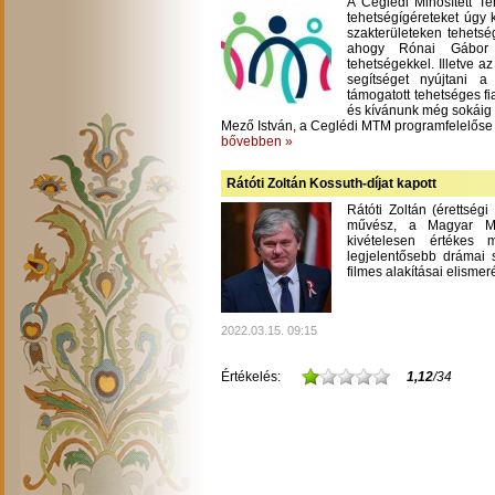
A Ceglédi Minősített T
tehetségígéreteket úgy 
szakterületeken tehetsé
ahogy Rónai Gábor m
tehetségekkel. Illetve a
segítséget nyújtani 
támogatott tehetséges fi
és kívánunk még sokáig
Mező István, a Ceglédi MTM programfelelőse
bővebben »
Rátóti Zoltán Kossuth-díjat kapott
Rátóti Zoltán (érettség
művész, a Magyar Mű
kivételesen értékes
legjelentősebb drámai s
filmes alakításai elisme
2022.03.15. 09:15
Értékelés:
1,12
/34