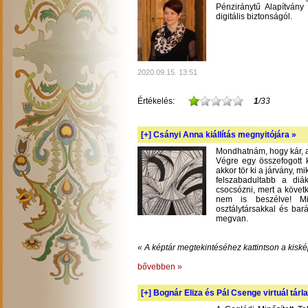
Pénziránytű Alapítvány 
digitális biztonságól.
2020.09.15. 13:51
Értékelés:
1
/33
[+]
Csányi Anna kiállítás megnyitójára »
Mondhatnám, hogy kár, am
Végre egy összefogott k
akkor tör ki a járvány, m
felszabadultabb a diá
csocsózni, mert a követ
nem is beszélve! Mil
osztálytársakkal és bará
megvan.
« A képtár megtekintéséhez kattintson a kiské
bővebben »
[+]
Bognár Eliza és Pál Csenge virtuál tárla