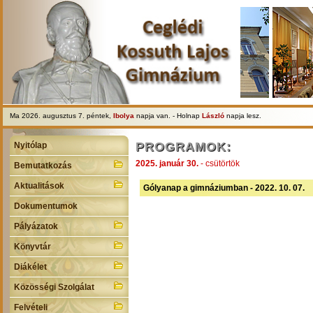
Ma 2026. augusztus 7. péntek,
Ibolya
napja van. - Holnap
László
napja lesz.
PROGRAMOK:
Nyitólap
2025. január 30.
- csütörtök
Bemutatkozás
Aktualitások
Gólyanap a gimnáziumban - 2022. 10. 07.
Dokumentumok
Pályázatok
Könyvtár
Diákélet
Közösségi Szolgálat
Felvételi