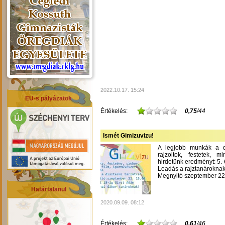
2022.10.17. 15:24
EU-s pályázatok
Értékelés:
0,75
/44
Ismét Gimizuvizu!
A legjobb munkák a dís
rajzoltok, festetek, m
hirdetünk eredményt: 5.-6
Leadás a rajztanároknak
Megnyitó szeptember 22-
Határtalanul
2020.09.09. 08:12
Értékelés:
0,61
/46