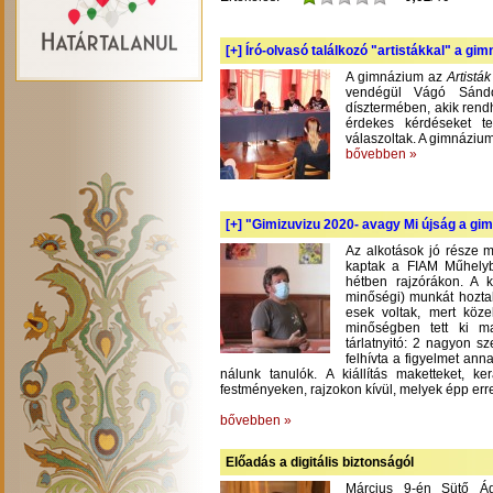
[+]
Író-olvasó találkozó "artistákkal" a gi
A gimnázium az
Artistá
vendégül Vágó Sándo
dísztermében, akik rend
érdekes kérdéseket te
válaszoltak. A gimnázium
bővebben »
[+]
"Gimizuvizu 2020- avagy Mi újság a gimi
Az alkotások jó része m
kaptak a FIAM Műhelyb
hétben rajzórákon. A 
minőségi) munkát hoztak
esek voltak, mert köze
minőségben tett ki m
tárlatnyitó: 2 nagyon s
felhívta a figyelmet an
nálunk tanulók. A kiállítás maketteket, 
festményeken, rajzokon kívül, melyek épp err
bővebben »
Előadás a digitális biztonságól
Március 9-én Sütő Á