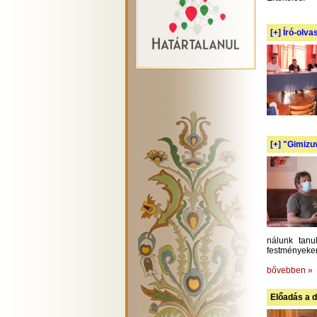
[+]
Író-olva
[+]
"Gimizuv
nálunk tanu
festményeken
bővebben »
Előadás a d