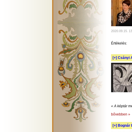
2020.09.15. 1
Értékelés:
[+]
Csányi A
« A képtár m
bővebben »
[+]
Bognár E