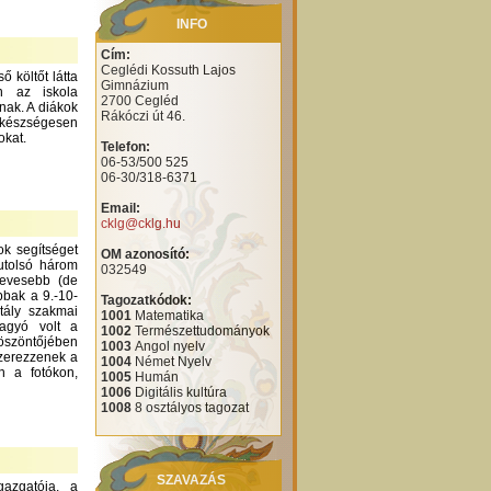
INFO
Cím:
Ceglédi Kossuth Lajos
 költőt látta
Gimnázium
n az iskola
2700 Cegléd
nak. A diákok
Rákóczi út 46.
 készségesen
okat.
Telefon:
06-53/500 525
06-30/318-6371
Email:
cklg@cklg.hu
ok segítséget
OM azonosító:
utolsó három
032549
kevesebb (de
bbak a 9.-10-
Tagozatkódok:
tály szakmai
1001
Matematika
hagyó volt a
1002
Természettudományok
köszöntőjében
1003
Angol nyelv
szerezzenek a
1004
Német Nyelv
n a fotókon,
1005
Humán
1006
Digitális kultúra
1008
8 osztályos tagozat
SZAVAZÁS
azgatója, a