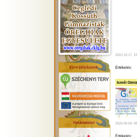
2022.10.17. 1
EU-s pályázatok
Értékelés:
Ismét Gimiz
Határtalanul
2020.09.09. 0
Értékelés: