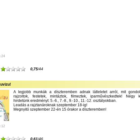
5:24
0,75
/44
uvizu!
A legjobb munkák a díszteremben adnak látleletet arról, mit gondolt
rajzoltok, festetek, mintáztok, filmeztek, iparművészkedtek! Négy k
hirdetünk eredményt: 5.-6., 7.-8., 9.-10., 11.-12. osztályokban.
Leadás a rajztanároknak szeptember 18-ig!
Megnyitó szeptember 22-én 15 órakor a díszteremben!
8:12
0,61
/46