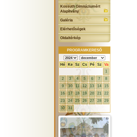
Kossuth Gimnáziumért
Alapítvány
Galéria
Elérhetőségek
Oldaltérkép
PROGRAMKERESŐ
Hé
Ke
Sz
Cs
Pé
Sz
Va
1
2
3
4
5
6
7
8
9
10
11
12
13
14
15
16
17
18
19
20
21
22
23
24
25
26
27
28
29
30
31