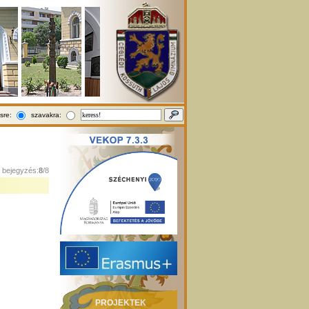
sre:
szavakra:
1 bejegyzés:
8
/8
PROJEKTEK