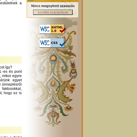
testületnek a
Nincs megnyitott szavazás
ost így?
1.-es és pont
t, mikor egyre
áérünk egyet
i ünneplésről
aktosokkal,
t, hogy ez is