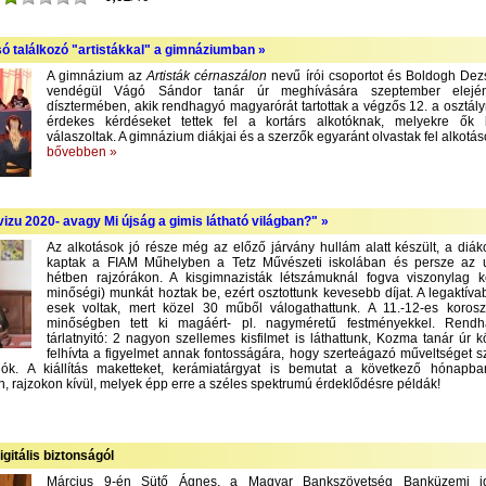
só találkozó "artistákkal" a gimnáziumban »
A gimnázium az
Artisták cérnaszálon
nevű írói csoportot és Boldogh Dezső
vendégül Vágó Sándor tanár úr meghívására szeptember elejé
dísztermében, akik rendhagyó magyarórát tartottak a végzős 12. a osztály
érdekes kérdéseket tettek fel a kortárs alkotóknak, melyekre ők
válaszoltak. A gimnázium diákjai és a szerzők egyaránt olvastak fel alkotás
bővebben »
izu 2020- avagy Mi újság a gimis látható világban?" »
Az alkotások jó része még az előző járvány hullám alatt készült, a diák
kaptak a FIAM Műhelyben a Tetz Művészeti iskolában és persze az 
hétben rajzórákon. A kisgimnazisták létszámuknál fogva viszonylag 
minőségi) munkát hoztak be, ezért osztottunk kevesebb díjat. A legaktíva
esek voltak, mert közel 30 műből válogathattunk. A 11.-12-es korosz
minőségben tett ki magáért- pl. nagyméretű festményekkel. Rend
tárlatnyitó: 2 nagyon szellemes kisfilmet is láthattunk, Kozma tanár úr 
felhívta a figyelmet annak fontosságára, hogy szerteágazó műveltséget 
lók. A kiállítás maketteket, kerámiatárgyat is bemutat a következő hónapba
, rajzokon kívül, melyek épp erre a széles spektrumú érdeklődésre példák!
igitális biztonságól
Március 9-én Sütő Ágnes, a Magyar Bankszövetség Banküzemi ig