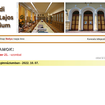
olnap
Ibolya
napja lesz.
Keresés kifejezé
AMOK:
er 21.
- szombat
oldal:
1
/
gimnáziumban - 2022. 10. 07.