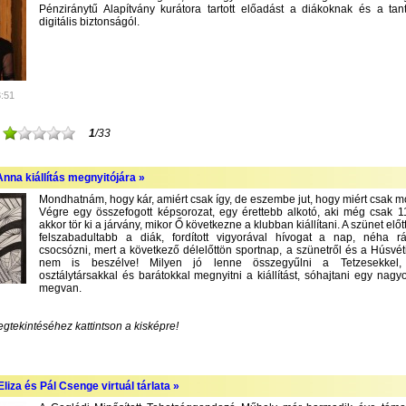
Pénziránytű Alapítvány kurátora tartott előadást a diákoknak és a tan
digitális biztonságól.
3:51
1
/33
nna kiállítás megnyitójára »
Mondhatnám, hogy kár, amiért csak így, de eszembe jut, hogy miért csak m
Végre egy összefogott képsorozat, egy érettebb alkotó, aki még csak 1
akkor tör ki a járvány, mikor Ő következne a klubban kiállítani. A szünet előt
felszabadultabb a diák, fordított vigyorával hívogat a nap, néha r
csocsózni, mert a következő délelőttön sportnap, a szünetről és a Húsvét
nem is beszélve! Milyen jó lenne összegyűlni a Tetzesekkel, f
osztálytársakkal és barátokkal megnyitni a kiállítást, sóhajtani egy nagyo
megvan.
egtekintéséhez kattintson a kisképre!
liza és Pál Csenge virtuál tárlata »