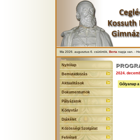
Ma 2026. augusztus 6. csütörtök,
Berta
napja van. - H
PROGR
Nyitólap
2024. decemb
Bemutatkozás
Aktualitások
Gólyanap a 
Dokumentumok
Pályázatok
Könyvtár
Diákélet
Közösségi Szolgálat
Felvételi