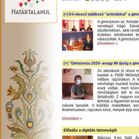
[+]
Író-olvasó találkozó "artistákkal" a gi
A gimnázium az
Artistá
vendégül Vágó Sándo
dísztermében, akik rend
érdekes kérdéseket te
válaszoltak. A gimnázium
bővebben »
[+]
"Gimizuvizu 2020- avagy Mi újság a gimi
Az alkotások jó része m
kaptak a FIAM Műhelyb
hétben rajzórákon. A 
minőségi) munkát hoztak
esek voltak, mert köze
minőségben tett ki m
tárlatnyitó: 2 nagyon s
felhívta a figyelmet an
nálunk tanulók. A kiállítás maketteket, 
festményeken, rajzokon kívül, melyek épp err
bővebben »
Előadás a digitális biztonságól
Március 9-én Sütő Á