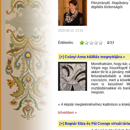
Pénziránytű Alapítvány 
digitális biztonságól.
2020.09.15. 13:51
Értékelés:
1
/33
[+]
Csányi Anna kiállítás megnyitójára »
Mondhatnám, hogy kár, am
Végre egy összefogott k
akkor tör ki a járvány, m
felszabadultabb a diá
csocsózni, mert a követ
nem is beszélve! Mil
osztálytársakkal és bará
megvan.
« A képtár megtekintéséhez kattintson a kiské
bővebben »
[+]
Bognár Eliza és Pál Csenge virtuál tárla