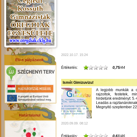
2022.10.17. 15:24
EU-s pályázatok
Értékelés:
0,75
/44
Ismét Gimizuvizu!
A legjobb munkák a dís
rajzoltok, festetek, m
hirdetünk eredményt: 5.-6
Leadás a rajztanároknak
Megnyitó szeptember 22-
Határtalanul
2020.09.09. 08:12
Értékelés:
0,61
/46