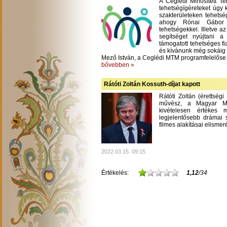
A Ceglédi Minősített T
tehetségígéreteket úgy 
szakterületeken tehetsé
ahogy Rónai Gábor m
tehetségekkel. Illetve a
segítséget nyújtani 
támogatott tehetséges fi
és kívánunk még sokáig
Mező István, a Ceglédi MTM programfelelőse
bővebben »
Rátóti Zoltán Kossuth-díjat kapott
Rátóti Zoltán (érettség
művész, a Magyar Mű
kivételesen értékes
legjelentősebb drámai s
filmes alakításai elisme
2022.03.15. 09:15
Értékelés:
1,12
/34