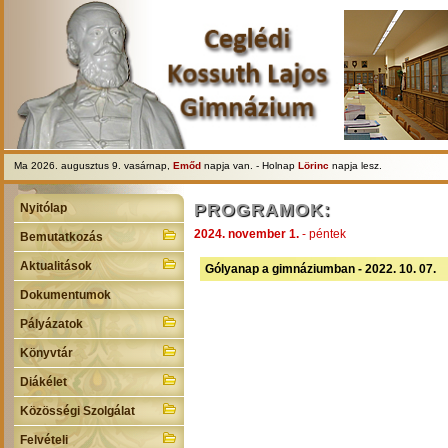
Ma 2026. augusztus 9. vasárnap,
Emőd
napja van. - Holnap
Lörinc
napja lesz.
PROGRAMOK:
Nyitólap
2024. november 1.
- péntek
Bemutatkozás
Aktualitások
Gólyanap a gimnáziumban - 2022. 10. 07.
Dokumentumok
Pályázatok
Könyvtár
Diákélet
Közösségi Szolgálat
Felvételi