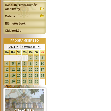
Kossuth Gimnáziumért
Alapítvány
Galéria
Elérhetőségek
Oldaltérkép
PROGRAMKERESŐ
Hé
Ke
Sz
Cs
Pé
Sz
Va
1
2
3
4
5
6
7
8
9
10
11
12
13
14
15
16
17
18
19
20
21
22
23
24
25
26
27
28
29
30