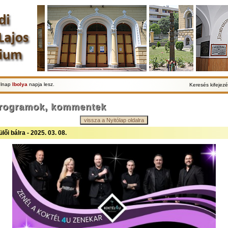
olnap
Ibolya
napja lesz.
Keresés kifejezé
programok, kommentek
vissza a Nyitólap oldalra
ői bálra - 2025. 03. 08.