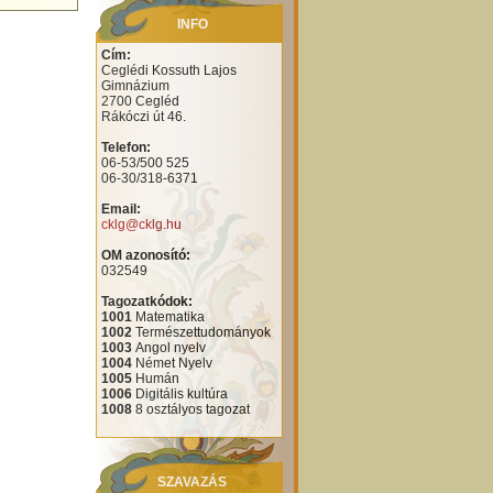
INFO
Cím:
Ceglédi Kossuth Lajos
Gimnázium
2700 Cegléd
Rákóczi út 46.
Telefon:
06-53/500 525
06-30/318-6371
Email:
cklg@cklg.hu
OM azonosító:
032549
Tagozatkódok:
1001
Matematika
1002
Természettudományok
1003
Angol nyelv
1004
Német Nyelv
1005
Humán
1006
Digitális kultúra
1008
8 osztályos tagozat
SZAVAZÁS