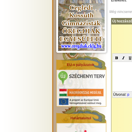
Értékelés:
Még nincsene
Új hozzászó
EU-s pályázatok
Útvonal
:
p
Határtalanul