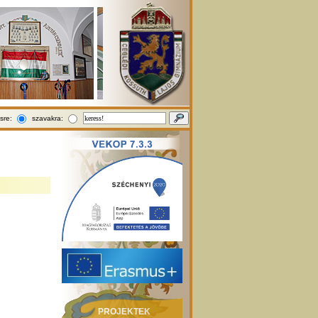
sre:
szavakra:
PROJEKTEK