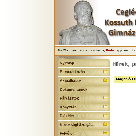
Ma 2026. augusztus 6. csütörtök,
Berta
napja van. - H
Hírek, 
Nyitólap
Bemutatkozás
Meghívó szül
Aktualitások
Dokumentumok
Pályázatok
Könyvtár
Diákélet
Közösségi Szolgálat
Felvételi