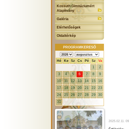
Kossuth Gimnáziumért
Alapítvány
Galéria
Elérhetőségek
Oldaltérkép
PROGRAMKERESŐ
Hé
Ke
Sz
Cs
Pé
Sz
Va
1
2
3
4
5
6
7
8
9
10
11
12
13
14
15
16
17
18
19
20
21
22
23
24
25
26
27
28
29
30
31
2025.02.11. 09