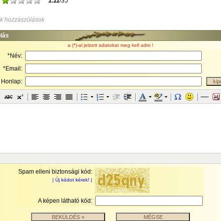
1.11
/35
k hozzászólások
lás
a (*)-al jelzett adatokat meg kell adni !
*Név:
*Email:
Honlap:
Spam elleni biztonsági kód:
| Új kódot kérek! |
A képen látható kód: